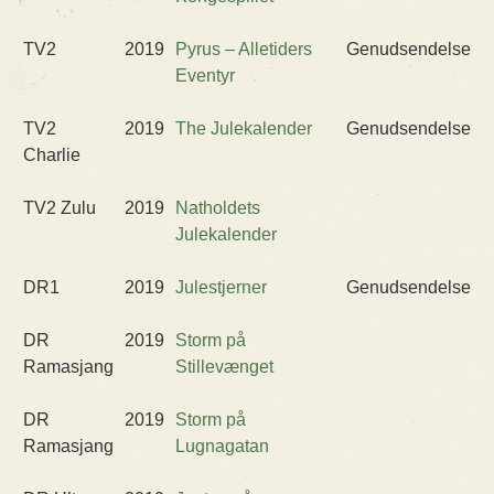
TV2
2019
Pyrus – Alletiders
Genudsendelse
Eventyr
TV2
2019
The Julekalender
Genudsendelse
Charlie
TV2 Zulu
2019
Natholdets
Julekalender
DR1
2019
Julestjerner
Genudsendelse
DR
2019
Storm på
Ramasjang
Stillevænget
DR
2019
Storm på
Ramasjang
Lugnagatan