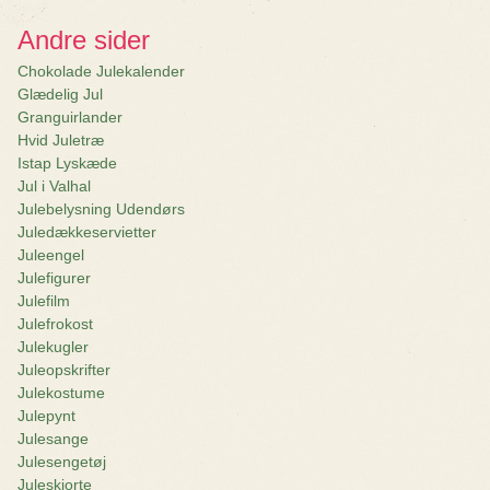
Andre sider
Chokolade Julekalender
Glædelig Jul
Granguirlander
Hvid Juletræ
Istap Lyskæde
Jul i Valhal
Julebelysning Udendørs
Juledækkeservietter
Juleengel
Julefigurer
Julefilm
Julefrokost
Julekugler
Juleopskrifter
Julekostume
Julepynt
Julesange
Julesengetøj
Juleskjorte