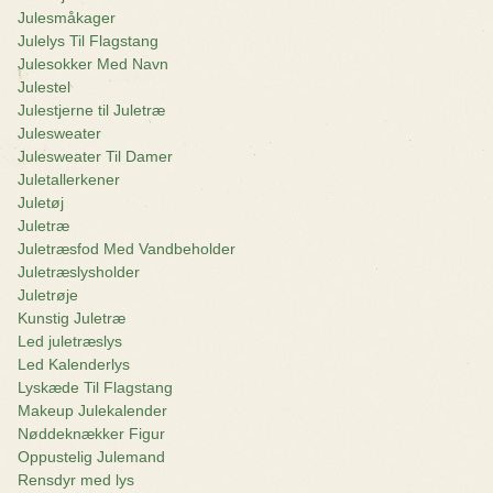
Julesmåkager
Julelys Til Flagstang
Julesokker Med Navn
Julestel
Julestjerne til Juletræ
Julesweater
Julesweater Til Damer
Juletallerkener
Juletøj
Juletræ
Juletræsfod Med Vandbeholder
Juletræslysholder
Juletrøje
Kunstig Juletræ
Led juletræslys
Led Kalenderlys
Lyskæde Til Flagstang
Makeup Julekalender
Nøddeknækker Figur
Oppustelig Julemand
Rensdyr med lys