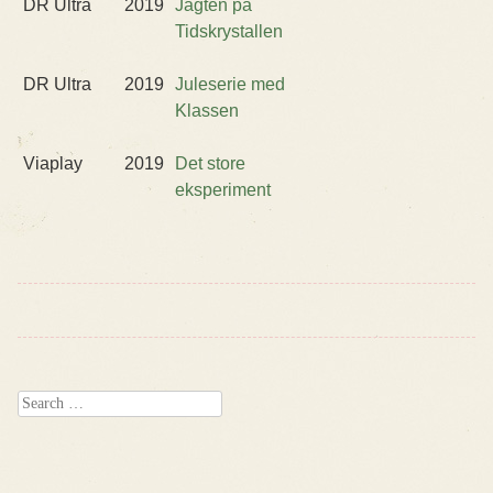
DR Ultra
2019
Jagten på
Tidskrystallen
DR Ultra
2019
Juleserie med
Klassen
Viaplay
2019
Det store
eksperiment
Search