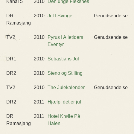
Kanal 5
2010
Den unge Fleksnes
DR
2010
Jul I Svinget
Genudsendelse
Ramasjang
TV2
2010
Pyrus I Alletiders
Genudsendelse
Eventyr
DR1
2010
Sebastians Jul
DR2
2010
Steno og Stilling
TV2
2010
The Julekalender
Genudsendelse
DR2
2011
Hjælp, det er jul
DR
2011
Hotel Krølle På
Ramasjang
Halen