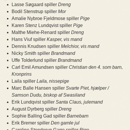
Lasse Søgaard spiller
Dreng
Bodil Stenstrup spiller
Mor
Amalie Nybroe Fjeldmose spiller
Pige
Karen Stenz Lundqvist spiller
Pige
Malthe Miehe-Renard spiller
Dreng
Hans Viuf spiller
Kasper, vis mand
Dennis Knudsen spiller
Melchior, vis mand
Nicky Smith spiller
Brandmand
Uffe Tolderlund spiller
Brandmand
Carl Emil Amundsen spiller
Christian den 4. som barn,
Kronprins
Laila spiller
Laila, nissepige
Marc Balle Hansen spiller
Svarte Piet, hjælper /
Samson Dudu, biskop af Swasiland
Erik Lundqvist spiller
Santa Claus, julemand
August Dyrberg spiller
Dreng
Sophie Balling Gad spiller
Barnebarn
Erik Bremer spiller
Den gamle jul
Caroline Stenderup Garre spiller
Pige