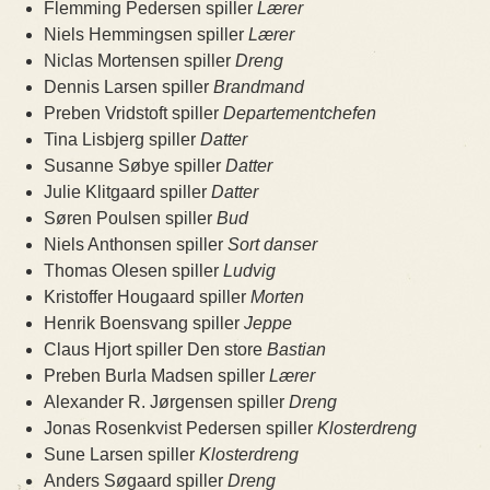
Flemming Pedersen spiller
Lærer
Niels Hemmingsen spiller
Lærer
Niclas Mortensen spiller
Dreng
Dennis Larsen spiller
Brandmand
Preben Vridstoft spiller
Departementchefen
Tina Lisbjerg spiller
Datter
Susanne Søbye spiller
Datter
Julie Klitgaard spiller
Datter
Søren Poulsen spiller
Bud
Niels Anthonsen spiller
Sort danser
Thomas Olesen spiller
Ludvig
Kristoffer Hougaard spiller
Morten
Henrik Boensvang spiller
Jeppe
Claus Hjort spiller Den store
Bastian
Preben Burla Madsen spiller
Lærer
Alexander R. Jørgensen spiller
Dreng
Jonas Rosenkvist Pedersen spiller
Klosterdreng
Sune Larsen spiller
Klosterdreng
Anders Søgaard spiller
Dreng