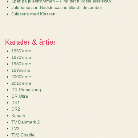
Spar på julestrømmen – Find det billigste elselskab
Julebonusser: Bedste casino tilbud i december
Juleserie med Klassen
Kanaler & årtier
1960'erne
1970'erne
1980'erne
1990erne
2000'erne
2010'erne
DR Ramasjang
DR Ultra
DR1
DR2
Kanal5
TV Danmark 2
TV2
TV2 Charlie