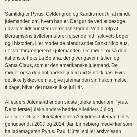
Samtidig er Pyrus, Gyldengrød og Kandis nødt til at minde
julemanden om, hvem han er. Det gør de ved at besøge
udvalgte tidspunkter i verdenshistorien. Ved hjælp af
Bertramsens trylleformularer rejser de ind i arkivets bøger
og i historien. Her møder de blandt andet Sankt Nicolaus,
der var forgængeren til julemanden. De møder også den
italienske heks La Befana, der giver gaver i Italien og
Santa Claus, som er den amerikanske julemand. De
møder også den hollandske julemand Sinterklaas. Hvis
det ikke lykkes dem at give julemanden sin hukommelse
tilbage, bliver det måske ikke jul i år.
Alletiders Julemand er den sidste julekalender om Pyrus.
De to første
julekalendere
hedder
Alletiders Jul
og
Alletiders Nisse
. Julekalenderen Alletiders Julemand blev
genudsendt i 2007 og 2014. Jan Linnebjerg medvirker som
ballademageren Pyrus. Paul Hüttel spiller arkivnissen