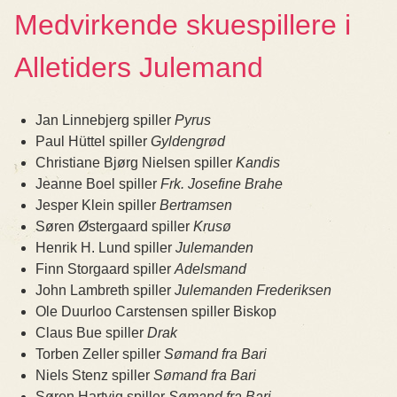
Medvirkende skuespillere i
Alletiders Julemand
Jan Linnebjerg spiller
Pyrus
Paul Hüttel spiller
Gyldengrød
Christiane Bjørg Nielsen spiller
Kandis
Jeanne Boel spiller
Frk. Josefine Brahe
Jesper Klein spiller
Bertramsen
Søren Østergaard spiller
Krusø
Henrik H. Lund spiller
Julemanden
Finn Storgaard spiller
Adelsmand
John Lambreth spiller
Julemanden Frederiksen
Ole Duurloo Carstensen spiller Biskop
Claus Bue spiller
Drak
Torben Zeller spiller
Sømand fra Bari
Niels Stenz spiller
Sømand fra Bari
Søren Hartvig spiller
Sømand fra Bari