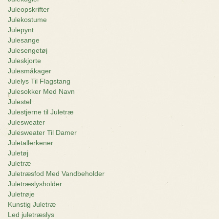
Juleopskrifter
Julekostume
Julepynt
Julesange
Julesengetøj
Juleskjorte
Julesmåkager
Julelys Til Flagstang
Julesokker Med Navn
Julestel
Julestjerne til Juletræ
Julesweater
Julesweater Til Damer
Juletallerkener
Juletøj
Juletræ
Juletræsfod Med Vandbeholder
Juletræslysholder
Juletrøje
Kunstig Juletræ
Led juletræslys