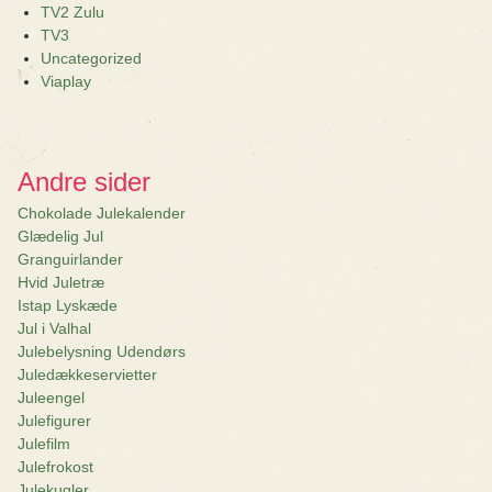
TV2 Zulu
TV3
Uncategorized
Viaplay
Andre sider
Chokolade Julekalender
Glædelig Jul
Granguirlander
Hvid Juletræ
Istap Lyskæde
Jul i Valhal
Julebelysning Udendørs
Juledækkeservietter
Juleengel
Julefigurer
Julefilm
Julefrokost
Julekugler