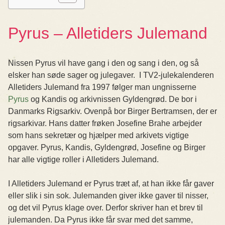
Pyrus – Alletiders Julemand
Nissen Pyrus vil have gang i den og sang i den, og så
elsker han søde sager og julegaver. I TV2-julekalenderen
Alletiders Julemand fra 1997 følger man ungnisserne
Pyrus
og Kandis og arkivnissen Gyldengrød. De bor i
Danmarks Rigsarkiv. Ovenpå bor Birger Bertramsen, der er
rigsarkivar. Hans datter frøken Josefine Brahe arbejder
som hans sekretær og hjælper med arkivets vigtige
opgaver. Pyrus, Kandis, Gyldengrød, Josefine og Birger
har alle vigtige roller i Alletiders Julemand.
I Alletiders Julemand er Pyrus træt af, at han ikke får gaver
eller slik i sin sok. Julemanden giver ikke gaver til nisser,
og det vil Pyrus klage over. Derfor skriver han et brev til
julemanden. Da Pyrus ikke får svar med det samme,