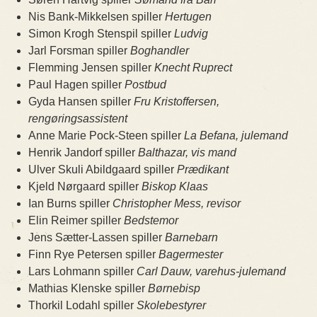
Nis Bank-Mikkelsen spiller
Hertugen
Simon Krogh Stenspil spiller
Ludvig
Jarl Forsman spiller
Boghandler
Flemming Jensen spiller
Knecht Ruprect
Paul Hagen spiller
Postbud
Gyda Hansen spiller
Fru Kristoffersen,
rengøringsassistent
Anne Marie Pock-Steen spiller
La Befana, julemand
Henrik Jandorf spiller
Balthazar, vis mand
Ulver Skuli Abildgaard spiller
Prædikant
Kjeld Nørgaard spiller
Biskop Klaas
Ian Burns spiller
Christopher Mess, revisor
Elin Reimer spiller
Bedstemor
Jens Sætter-Lassen spiller
Barnebarn
Finn Rye Petersen spiller
Bagermester
Lars Lohmann spiller
Carl Dauw, varehus-julemand
Mathias Klenske spiller
Børnebisp
Thorkil Lodahl spiller
Skolebestyrer