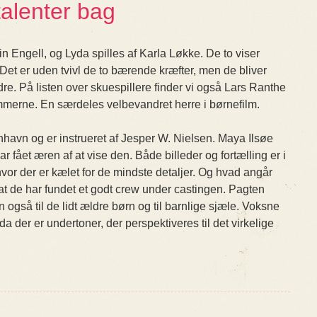
alenter bag
 Engell, og Lyda spilles af Karla Løkke. De to viser
 Det er uden tvivl de to bærende kræfter, men de bliver
e. På listen over skuespillere finder vi også Lars Ranthe
merne. En særdeles velbevandret herre i børnefilm.
havn og er instrueret af Jesper W. Nielsen. Maya Ilsøe
 fået æren af at vise den. Både billeder og fortælling er i
hvor der er kælet for de mindste detaljer. Og hvad angår
at de har fundet et godt crew under castingen. Pagten
 også til de lidt ældre børn og til barnlige sjæle. Voksne
a der er undertoner, der perspektiveres til det virkelige