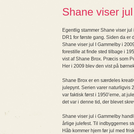
Shane viser ju
Egentlig stammer Shane viser jul
DR1 for første gang. Siden da er 
Shane viser jul I Gammelby i 2009
forestille at finde sted tilbage i 
vist af Shane Brox. Præcis som P
Her i 2009 blev den vist på bør
Shane Brox er en særdeles kreativ
julepynt. Serien varer naturligvis 
var faktisk først i 1950’erne, at ju
det var i denne tid, der blevet sk
Shane viser jul i Gammelby handl
årlige julefest. Til indbyggernes 
Håb kommer hjem før jul med frisk