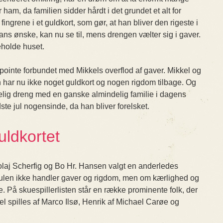
 ham, da familien sidder hårdt i det grundet et alt for
fingrene i et guldkort, som gør, at han bliver den rigeste i
hans ønske, kan nu se til, mens drengen vælter sig i gaver.
eholde huset.
 pointe forbundet med Mikkels overflod af gaver. Mikkel og
an har nu ikke noget guldkort og nogen rigdom tilbage. Og
elig dreng med en ganske almindelig familie i dagens
te jul nogensinde, da han bliver forelsket.
ldkortet
olaj Scherfig og Bo Hr. Hansen valgt en anderledes
at julen ikke handler gaver og rigdom, men om kærlighed og
. På skuespillerlisten står en række prominente folk, der
el spilles af Marco Ilsø, Henrik af Michael Carøe og