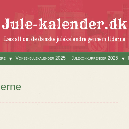
Jule-kalender.dk
Læs alt om de danske julekalendre gennem tiderne
ere
Voksenjulekalender 2025
Julekonkurrencer 2025
’erne