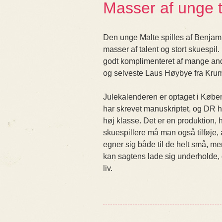
Masser af unge t
Den unge Malte spilles af Benjamin
masser af talent og stort skuespil.
godt komplimenteret af mange andr
og selveste Laus Høybye fra Krum
Julekalenderen er optaget i Køben
har skrevet manuskriptet, og DR har
høj klasse. Det er en produktion, 
skuespillere må man også tilføje, 
egner sig både til de helt små, men
kan sagtens lade sig underholde, d
liv.