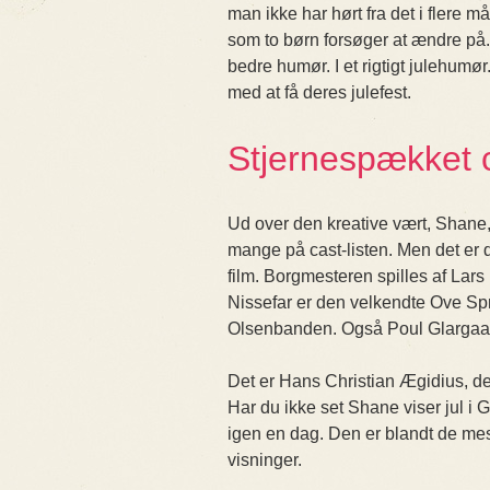
man ikke har hørt fra det i flere 
som to børn forsøger at ændre på. 
bedre humør. I et rigtigt julehumør
med at få deres julefest.
Stjernespækket 
Ud over den kreative vært, Shane,
mange på cast-listen. Men det er 
film. Borgmesteren spilles af Lar
Nissefar er den velkendte Ove Sp
Olsenbanden. Også Poul Glargaard o
Det er Hans Christian Ægidius, de
Har du ikke set Shane viser jul i 
igen en dag. Den er blandt de mest
visninger.