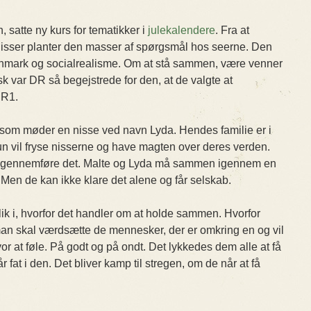
 satte ny kurs for tematikker i
julekalendere
. Fra at
nisser planter den masser af spørgsmål hos seerne. Den
nmark og socialrealisme. Om at stå sammen, være venner
 var DR så begejstrede for den, at de valgte at
DR1.
 som møder en nisse ved navn Lyda. Hendes familie er i
un vil fryse nisserne og have magten over deres verden.
t gennemføre det. Malte og Lyda må sammen igennem en
 Men de kan ikke klare det alene og får selskab.
blik i, hvorfor det handler om at holde sammen. Hvorfor
man skal værdsætte de mennesker, der er omkring en og vil
vor at føle. På godt og på ondt. Det lykkedes dem alle at få
 fat i den. Det bliver kamp til stregen, om de når at få