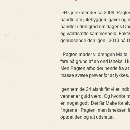
DRs julekalender fra 2009, Pagten,
handle om julehyggeri, gaver og 
handler i den grad om dagens Da
og værdsætte sammenhold. Faktisk
genudsende den igen i 2013 på 
I Pagten møder vi drengen Malte,
fare på grund af en ond isheks. H
Men Pagten afholder hende fra a
masse svære prøver for at lykkes.
Igennem de 24 afsnit får vi et ind
venner er guld værd. Og hvorfor 
en noget godt. Det får Malte for al
fingrene i Pagten, men isheksen får
optøet den og alt udslettet.