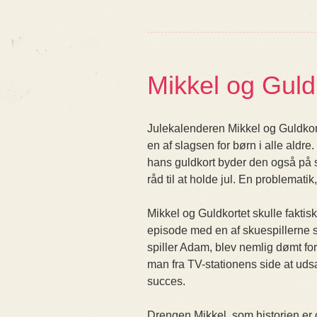
Mikkel og Guld
Julekalenderen Mikkel og Guldkor
en af slagsen for børn i alle al
hans guldkort byder den også på so
råd til at holde jul. En problemati
Mikkel og Guldkortet skulle faktis
episode med en af skuespillerne s
spiller Adam, blev nemlig dømt for
man fra TV-stationens side at udsæ
succes.
Drengen Mikkel, som historien er