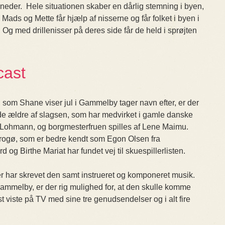
måneder. Hele situationen skaber en dårlig stemning i byen,
Mads og Mette får hjælp af nisserne og får folket i byen i
. Og med drillenisser på deres side får de held i sprøjten
cast
 som Shane viser jul i Gammelby tager navn efter, er der
de ældre af slagsen, som har medvirket i gamle danske
s Lohmann, og borgmesterfruen spilles af Lene Maimu.
rogø, som er bedre kendt som Egon Olsen fra
g Birthe Mariat har fundet vej til skuespillerlisten.
r har skrevet den samt instrueret og komponeret musik.
Gammelby, er der rig mulighed for, at den skulle komme
 viste på TV med sine tre genudsendelser og i alt fire