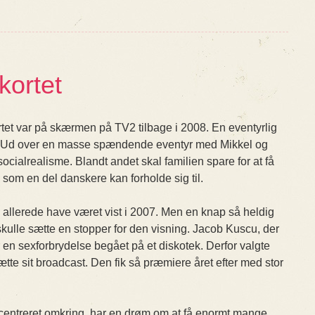
kortet
tet var på skærmen på TV2 tilbage i 2008. En eventyrlig
dre. Ud over en masse spændende eventyr med Mikkel og
cialrealisme. Blandt andet skal familien spare for at få
k, som en del danskere kan forholde sig til.
k allerede have været vist i 2007. Men en knap så heldig
kulle sætte en stopper for den visning. Jacob Kuscu, der
 en sexforbrydelse begået på et diskotek. Derfor valgte
tte sit broadcast. Den fik så præmiere året efter med stor
 centreret omkring, har en drøm om at få enormt mange