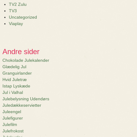
TV2 Zulu
TV3
Uncategorized
Viaplay
Andre sider
Chokolade Julekalender
Glædelig Jul
Granguirlander
Hvid Juletræ
Istap Lyskæde
Jul i Valhal
Julebelysning Udendørs
Juledækkeservietter
Juleengel
Julefigurer
Julefilm
Julefrokost