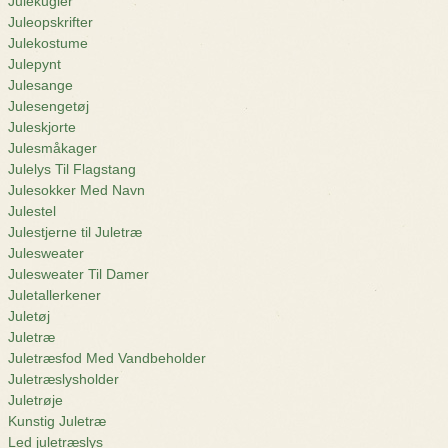
Julekugler
Juleopskrifter
Julekostume
Julepynt
Julesange
Julesengetøj
Juleskjorte
Julesmåkager
Julelys Til Flagstang
Julesokker Med Navn
Julestel
Julestjerne til Juletræ
Julesweater
Julesweater Til Damer
Juletallerkener
Juletøj
Juletræ
Juletræsfod Med Vandbeholder
Juletræslysholder
Juletrøje
Kunstig Juletræ
Led juletræslys