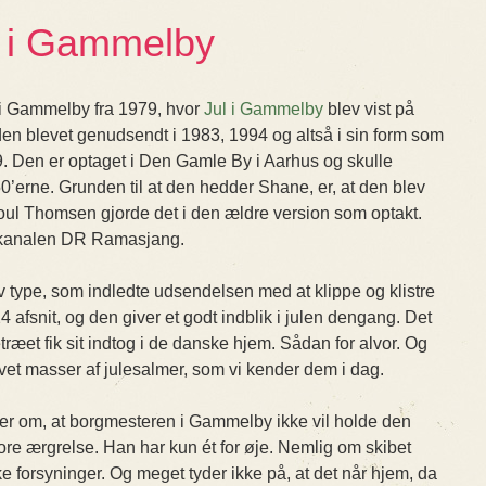
l i Gammelby
 i Gammelby fra 1979, hvor
Jul i Gammelby
blev vist på
den blevet genudsendt i 1983, 1994 og altså i sin form som
. Den er optaget i Den Gamle By i Aarhus og skulle
1950’erne. Grunden til at den hedder Shane, er, at den blev
oul Thomsen gjorde det i den ældre version som optakt.
nekanalen DR Ramasjang.
 type, som indledte udsendelsen med at klippe og klistre
24 afsnit, og den giver et godt indblik i julen dengang. Det
letræet fik sit indtog i de danske hjem. Sådan for alvor. Og
revet masser af julesalmer, som vi kender dem i dag.
er om, at borgmesteren i Gammelby ikke vil holde den
store ærgrelse. Han har kun ét for øje. Nemlig om skibet
e forsyninger. Og meget tyder ikke på, at det når hjem, da