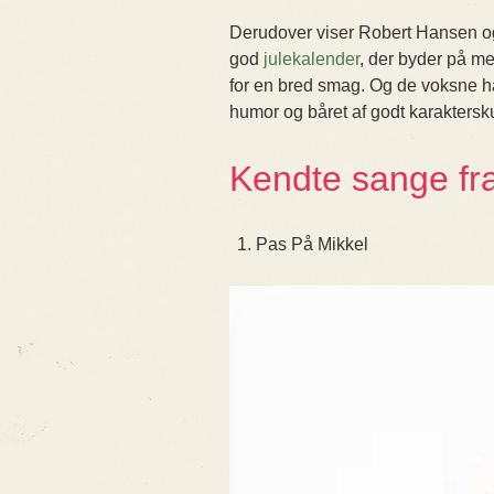
Derudover viser Robert Hansen og 
god
julekalender
, der byder på me
for en bred smag. Og de voksne ha
humor og båret af godt karaktersku
Kendte sange fra
Pas På Mikkel