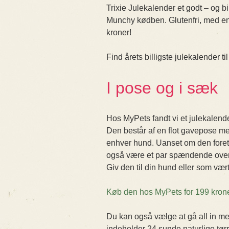
Trixie Julekalender et godt – og b
Munchy kødben. Glutenfri, med en d
kroner!
Find årets billigste julekalender t
I pose og i sæk
Hos MyPets fandt vi et julekalend
Den består af en flot gavepose m
enhver hund. Uanset om den foret
også være et par spændende overra
Giv den til din hund eller som vær
Køb den hos MyPets for 199 krone
Du kan også vælge at gå all in me
indeholder 24 sunde naturlige tørre