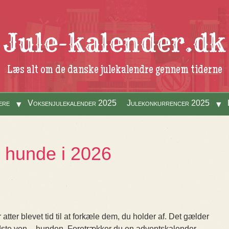
Jule-kalender.dk
Læs alt om de danske julekalendre gennem tiderne
ere
Voksenjulekalender 2025
Julekonkurrencer 2025
l hunde i 2026
atter blevet tid til at forkæle dem, du holder af. Det gælder
dste ven – hunden. Foretrækker du en adventskalender