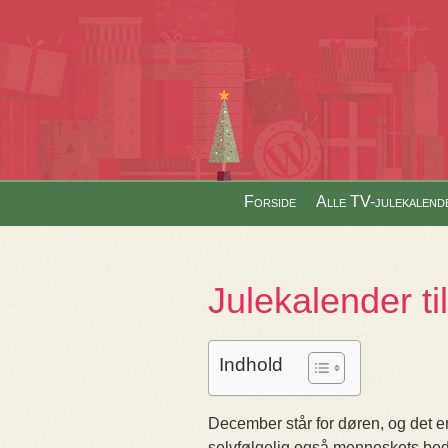
Skip to content
Forside
Alle TV-julekalend
Menu
Julekalender ti
Indhold
December står for døren, og det er 
selvfølgelig også menneskets be