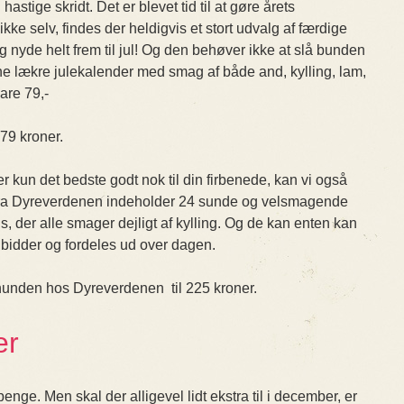
tige skridt. Det er blevet tid til at gøre årets
ikke selv, findes der heldigvis et stort udvalg af færdige
g nyde helt frem til jul! Og den behøver ikke at slå bunden
nne lækre julekalender med smag af både and, kylling, lam,
are 79,-
79 kroner.
r kun det bedste godt nok til din firbenede, kan vi også
fra Dyreverdenen indeholder 24 sunde og velsmagende
s, der alle smager dejligt af kylling. Og de kan enten kan
 bidder og fordeles ud over dagen.
l hunden hos Dyreverdenen til 225 kroner.
er
nge. Men skal der alligevel lidt ekstra til i december, er