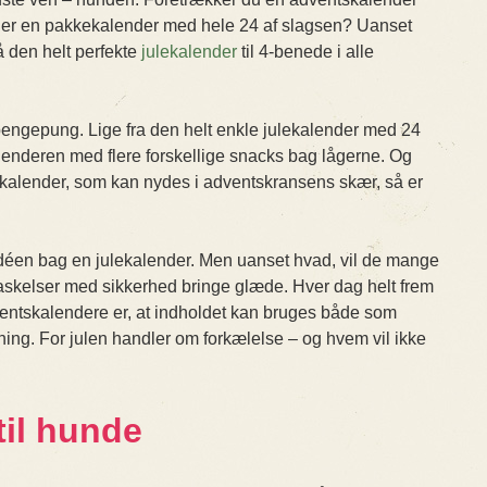
Eller en pakkekalender med hele 24 af slagsen? Uanset
å den helt perfekte
julekalender
til 4-benede i alle
pengepung. Lige fra den helt enkle julekalender med 24
alenderen med flere forskellige snacks bag lågerne. Og
skalender, som kan nydes i adventskransens skær, så er
idéen bag en julekalender. Men uanset hvad, vil de mange
askelser med sikkerhed bringe glæde. Hver dag helt frem
adventskalendere er, at indholdet kan bruges både som
ning. For julen handler om forkælelse – og hvem vil ikke
til hunde