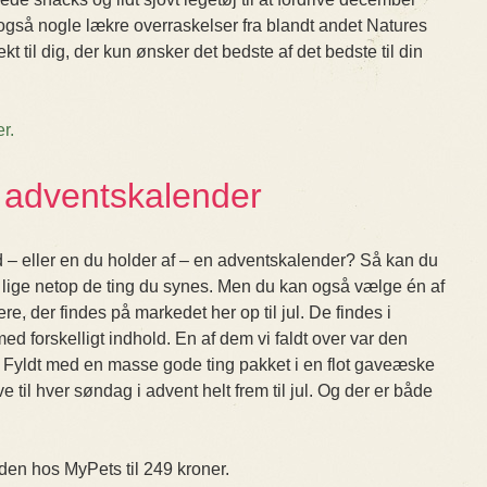
så nogle lækre overraskelser fra blandt andet Natures
 til dig, der kun ønsker det bedste af det bedste til din
er.
 adventskalender
d – eller en du holder af – en adventskalender? Så kan du
 lige netop de ting du synes. Men du kan også vælge én af
 der findes på markedet her op til jul. De findes i
ed forskelligt indhold. En af dem vi faldt over var den
. Fyldt med en masse gode ting pakket i en flot gaveæske
ve til hver søndag i advent helt frem til jul. Og der er både
den hos MyPets til 249 kroner.