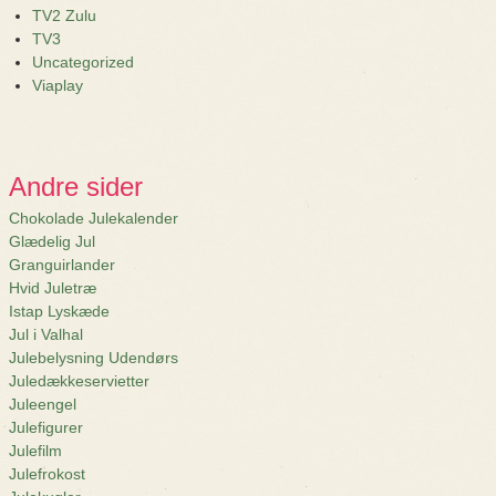
TV2 Zulu
TV3
Uncategorized
Viaplay
Andre sider
Chokolade Julekalender
Glædelig Jul
Granguirlander
Hvid Juletræ
Istap Lyskæde
Jul i Valhal
Julebelysning Udendørs
Juledækkeservietter
Juleengel
Julefigurer
Julefilm
Julefrokost