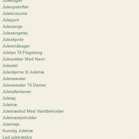
Julekugler
Juleopskrifter
Julekostume
Julepynt
Julesange
Julesengetøj
Juleskjorte
Julesmåkager
Julelys Til Flagstang
Julesokker Med Navn
Julestel
Julestjerne til Juletræ
Julesweater
Julesweater Til Damer
Juletallerkener
Juletøj
Juletræ
Juletræsfod Med Vandbeholder
Juletræslysholder
Juletrøje
Kunstig Juletræ
Led juletræslys