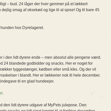
illigt – bud. 24 låger der hver gemmer på et lækkert
ejlig smag af oksekød og lige til at spise! Og til bare 45
il hunden hos Dyrelageret.
er i den lidt dyrere ende – men absolut alle pengene værd.
ed 24 blandede godbidder og snacks. Her er noget for
rækker tyggestænger, kødben eller små kiks. Og der vil
skelser i blandt. Her er lækkerier nok til hele december.
tindegave til en glad hundeejer.
r.
d den lidt dyrere udgave af MyPets julepose. Den
de snacks og lidt sjovt legetøj til at fordrive december