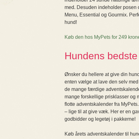
med. Desuden indeholder posen og
Menu, Essential og Gourmix. Perfekt
hund!
Køb den hos MyPets for 249 kron
Hundens bedste
Ønsker du hellere at give din hun
enten vælge at lave den selv med
de mange færdige adventskalendere,
mange forskellige prisklasser og m
flotte adventskalender fra MyPets
– lige til at give væk. Her er en ga
godbidder og legetøj i pakkerne!
Køb årets adventskalender til hun