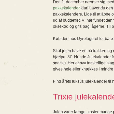
Den 1. december nærmer sig med has
pakkekalender
klar! Laver du den 
pakkekalendere. Lige til at åbne o
ud af budgettet. Vi har fundet de
oksekød og gris bag lågerne. Til b
Køb den hos Dyrelageret for bare 
Skal julen have en på frakken og e
hjælpe. 8I1 Hunde Julekalender 
snacks. Her er syv forskellige slag
gives hele eller knækkes i mindre
Find årets luksus julekalender ti
Trixie julekalend
Julen varer længe, koster mange pe