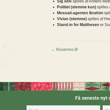
Sig selv
spilles af Anders Mat
Politiet (stemme kun)
spilles
Mossad-agenten Ibrahim
spi
Vivian (stemme)
spilles af H
Stand-in for Matthesen
er Su
←
Nissernes Ø
Post navigatio
Få seneste nyt o