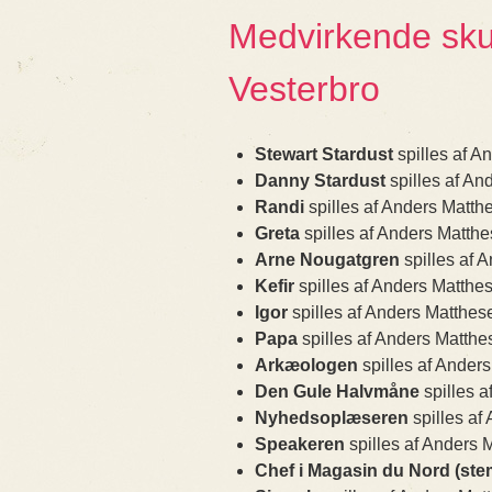
Medvirkende skue
Vesterbro
Stewart Stardust
spilles af A
Danny Stardust
spilles af An
Randi
spilles af Anders Matth
Greta
spilles af Anders Matth
Arne Nougatgren
spilles af 
Kefir
spilles af Anders Matthe
Igor
spilles af Anders Matthes
Papa
spilles af Anders Matthe
Arkæologen
spilles af Ander
Den Gule Halvmåne
spilles 
Nyhedsoplæseren
spilles af
Speakeren
spilles af Anders 
Chef i Magasin du Nord (st