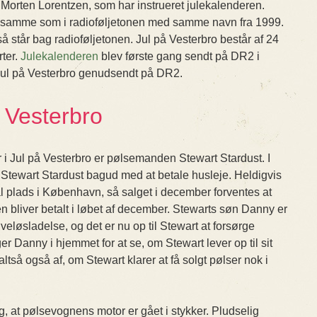
Morten Lorentzen, som har instrueret julekalenderen.
e samme som i radioføljetonen med samme navn fra 1999.
 står bag radioføljetonen. Jul på Vesterbro består af 24
rter.
Julekalenderen
blev første gang sendt på DR2 i
Jul på Vesterbro genudsendt på DR2.
å Vesterbro
r i Jul på Vesterbro er pølsemanden Stewart Stardust. I
Stewart Stardust bagud med at betale husleje. Heldigvis
l plads i København, så salget i december forventes at
ejen bliver betalt i løbet af december. Stewarts søn Danny er
løsladelse, og det er nu op til Stewart at forsørge
er Danny i hjemmet for at se, om Stewart lever op til sit
tså også af, om Stewart klarer at få solgt pølser nok i
, at pølsevognens motor er gået i stykker. Pludselig