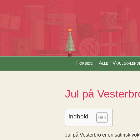
Skip to content
Forside
Alle TV-julekalend
Menu
Jul på Vesterbr
Indhold
Jul på Vesterbro er en satirisk v