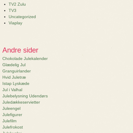
TV2 Zulu
TV3
Uncategorized
Viaplay
Andre sider
Chokolade Julekalender
Glædelig Jul
Granguirlander
Hvid Juletræ
Istap Lyskæde
Jul i Valhal
Julebelysning Udendørs
Juledækkeservietter
Juleengel
Julefigurer
Julefilm
Julefrokost