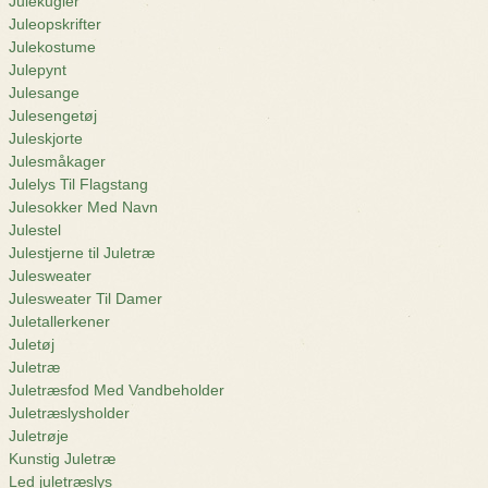
Julekugler
Juleopskrifter
Julekostume
Julepynt
Julesange
Julesengetøj
Juleskjorte
Julesmåkager
Julelys Til Flagstang
Julesokker Med Navn
Julestel
Julestjerne til Juletræ
Julesweater
Julesweater Til Damer
Juletallerkener
Juletøj
Juletræ
Juletræsfod Med Vandbeholder
Juletræslysholder
Juletrøje
Kunstig Juletræ
Led juletræslys