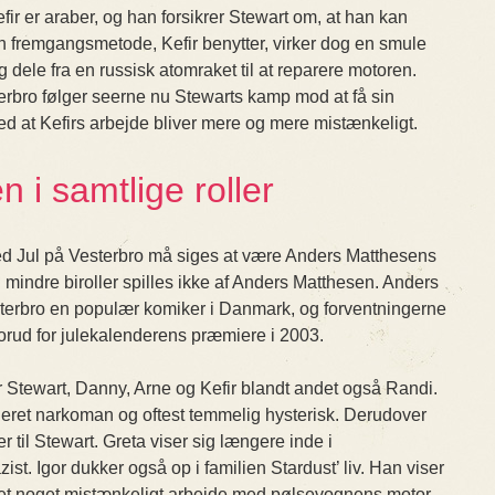
ir er araber, og han forsikrer Stewart om, at han kan
 fremgangsmetode, Kefir benytter, virker dog en smule
 dele fra en russisk atomraket til at reparere motoren.
erbro følger seerne nu Stewarts kamp mod at få sin
d at Kefirs arbejde bliver mere og mere mistænkeligt.
 i samtlige roller
 Jul på Vesterbro må siges at være Anders Matthesens
un mindre biroller spilles ikke af Anders Matthesen. Anders
sterbro en populær komiker i Danmark, og forventningerne
 forud for julekalenderens præmiere i 2003.
r Stewart, Danny, Arne og Kefir blandt andet også Randi.
ueret narkoman og oftest temmelig hysterisk. Derudover
 til Stewart. Greta viser sig længere inde i
st. Igor dukker også op i familien Stardust’ liv. Han viser
et noget mistænkeligt arbejde med pølsevognens motor.