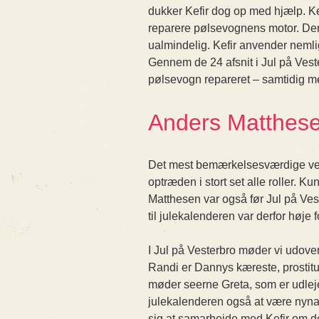
dukker Kefir dog op med hjælp. Kef
reparere pølsevognens motor. Den
ualmindelig. Kefir anvender nemlig
Gennem de 24 afsnit i Jul på Vest
pølsevogn repareret – samtidig me
Anders Matthesen
Det mest bemærkelsesværdige ved
optræden i stort set alle roller. K
Matthesen var også før Jul på Ve
til julekalenderen var derfor høje
I Jul på Vesterbro møder vi udove
Randi er Dannys kæreste, prostit
møder seerne Greta, som er udlejer
julekalenderen også at være nynazi
sig at samarbejde med Kefir om d