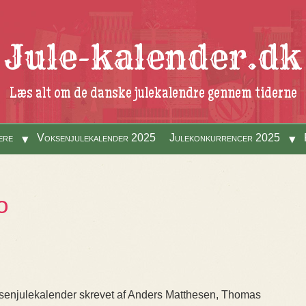
Jule-kalender.dk
Læs alt om de danske julekalendre gennem tiderne
ere
Voksenjulekalender 2025
Julekonkurrencer 2025
o
oksenjulekalender skrevet af Anders Matthesen, Thomas