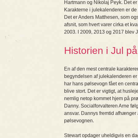
Hartmann og Nikolaj Peyk. Det er 
Karakterne i julekalenderen er d
Det er Anders Matthesen, som også
afsnit, som hvert varer cirka et kva
2003. I 2009, 2013 og 2017 blev 
Historien i Jul p
En af den mest centrale karaktere
begyndelsen af julekalenderen er 
har hans pølsevogn fået en centra
blive stort. Det er vigtigt, at husl
nemlig netop kommet hjem på prøve
Danny. Socialforvalteren Arne følg
ansvar. Dannys fremtid afhænger al
pølsevognen.
Stewart opdager uheldigvis en dag