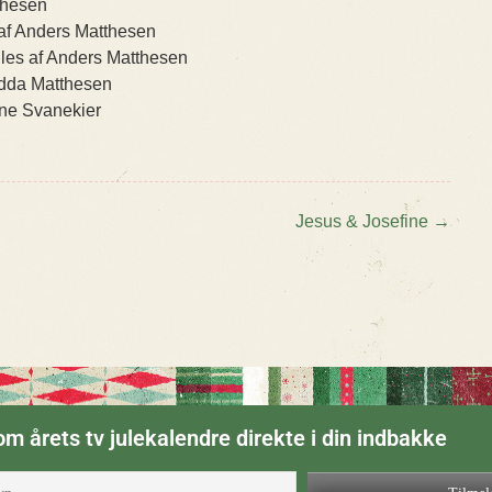
thesen
 af Anders Matthesen
lles af Anders Matthesen
edda Matthesen
ne Svanekier
Jesus & Josefine
→
n
m årets tv julekalendre direkte i din indbakke