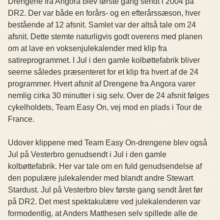
Drengene fra Angora blev første gang sendt i 2004 på
DR2. Der var både en forårs- og en efterårssæson, hver
bestående af 12 afsnit. Samlet var der altså tale om 24
afsnit. Dette stemte naturligvis godt overens med planen
om at lave en voksenjulekalender med klip fra
satireprogrammet. I Jul i den gamle kolbøttefabrik bliver
seerne således præsenteret for et klip fra hvert af de 24
programmer. Hvert afsnit af Drengene fra Angora varer
nemlig cirka 30 minutter i sig selv. Over de 24 afsnit følges
cykelholdets, Team Easy On, vej mod en plads i Tour de
France.
Udover klippene med Team Easy On-drengene blev også
Jul på Vesterbro genudsendt i Jul i den gamle
kolbøttefabrik. Her var tale om en fuld genudsendelse af
den populære julekalender med blandt andre Stewart
Stardust. Jul på Vesterbro blev første gang sendt året før
på DR2. Det mest spektakulære ved julekalenderen var
formodentlig, at Anders Matthesen selv spillede alle de