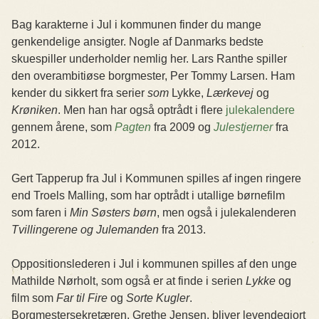
Bag karakterne i Jul i kommunen finder du mange
genkendelige ansigter. Nogle af Danmarks bedste
skuespiller underholder nemlig her. Lars Ranthe spiller
den overambitiøse borgmester, Per Tommy Larsen. Ham
kender du sikkert fra serier
som
Lykke,
Lærkevej
og
Krøniken
. Men han har også optrådt i flere
julekalendere
gennem årene, som
Pagten
fra 2009 og
Julestjerner
fra
2012.
Gert Tapperup fra Jul i Kommunen spilles af ingen ringere
end Troels Malling, som har optrådt i utallige børnefilm
som faren i
Min Søsters
børn
, men også i julekalenderen
Tvillingerene og Julemanden
fra 2013.
Oppositionslederen i Jul i kommunen spilles af den unge
Mathilde Nørholt, som også er at finde i serien
Lykke
og
film som
Far til Fire
og
Sorte Kugler
.
Borgmestersekretæren, Grethe Jensen, bliver levendegjort