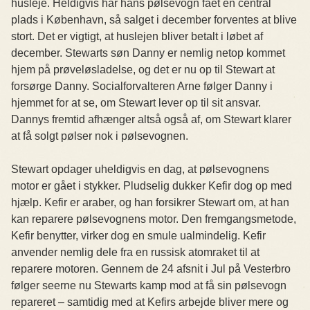
husleje. Heldigvis har hans pølsevogn fået en central
plads i København, så salget i december forventes at blive
stort. Det er vigtigt, at huslejen bliver betalt i løbet af
december. Stewarts søn Danny er nemlig netop kommet
hjem på prøveløsladelse, og det er nu op til Stewart at
forsørge Danny. Socialforvalteren Arne følger Danny i
hjemmet for at se, om Stewart lever op til sit ansvar.
Dannys fremtid afhænger altså også af, om Stewart klarer
at få solgt pølser nok i pølsevognen.
Stewart opdager uheldigvis en dag, at pølsevognens
motor er gået i stykker. Pludselig dukker Kefir dog op med
hjælp. Kefir er araber, og han forsikrer Stewart om, at han
kan reparere pølsevognens motor. Den fremgangsmetode,
Kefir benytter, virker dog en smule ualmindelig. Kefir
anvender nemlig dele fra en russisk atomraket til at
reparere motoren. Gennem de 24 afsnit i Jul på Vesterbro
følger seerne nu Stewarts kamp mod at få sin pølsevogn
repareret – samtidig med at Kefirs arbejde bliver mere og