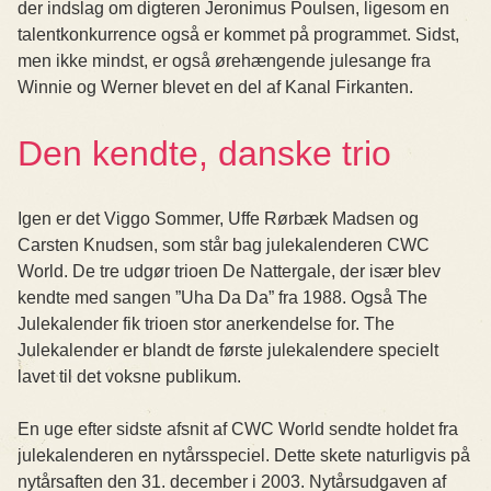
der indslag om digteren Jeronimus Poulsen, ligesom en
talentkonkurrence også er kommet på programmet. Sidst,
men ikke mindst, er også ørehængende julesange fra
Winnie og Werner blevet en del af Kanal Firkanten.
Den kendte, danske trio
Igen er det Viggo Sommer, Uffe Rørbæk Madsen og
Carsten Knudsen, som står bag julekalenderen CWC
World. De tre udgør trioen De Nattergale, der især blev
kendte med sangen ”Uha Da Da” fra 1988. Også The
Julekalender fik trioen stor anerkendelse for. The
Julekalender er blandt de første julekalendere specielt
lavet til det voksne publikum.
En uge efter sidste afsnit af CWC World sendte holdet fra
julekalenderen en nytårsspeciel. Dette skete naturligvis på
nytårsaften den 31. december i 2003. Nytårsudgaven af