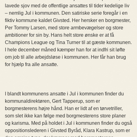
lavede sjov med de offentlige ansattes til tider kedelige liv
– nemlig Jul i kommunen. Den satiriske serie foregår i en
fiktiv kommune kaldet Givsted. Her hersker en borgmester,
Per Tommy Larsen, med store armbevægelser og store
ambitioner for sin by. Hans helt store ønske er at få
Champions League og Tina Turner til at gæste kommunen.
I hele december måned kæmper han for at indfri sit løfte
om job til alle arbejdsløse i kommunen. Her får han brug
for hjælp fra alle ansatte.
I blandt kommunens ansatte i Jul i kommunen finder du
kommunaldirektøren, Gert Tapperup, som er
borgmesterens højre hånd. Han er lidt af en tørvetriller,
som slet ikke kan følge med borgmesterens store planer
og karisma. Med på holdet i Jul i kommunen finder du også
oppositionslederen i Givsted Byråd, Klara Kastrup, som er