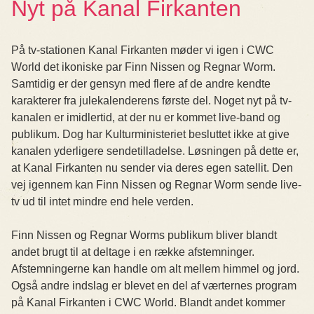
Nyt på Kanal Firkanten
På tv-stationen Kanal Firkanten møder vi igen i CWC
World det ikoniske par Finn Nissen og Regnar Worm.
Samtidig er der gensyn med flere af de andre kendte
karakterer fra julekalenderens første del. Noget nyt på tv-
kanalen er imidlertid, at der nu er kommet live-band og
publikum. Dog har Kulturministeriet besluttet ikke at give
kanalen yderligere sendetilladelse. Løsningen på dette er,
at Kanal Firkanten nu sender via deres egen satellit. Den
vej igennem kan Finn Nissen og Regnar Worm sende live-
tv ud til intet mindre end hele verden.
Finn Nissen og Regnar Worms publikum bliver blandt
andet brugt til at deltage i en række afstemninger.
Afstemningerne kan handle om alt mellem himmel og jord.
Også andre indslag er blevet en del af værternes program
på Kanal Firkanten i CWC World. Blandt andet kommer