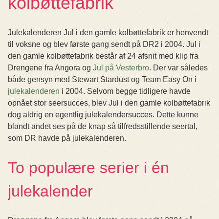
kolbøttefabrik
Julekalenderen Jul i den gamle kolbøttefabrik er henvendt
til voksne og blev første gang sendt på DR2 i 2004. Jul i
den gamle kolbøttefabrik består af 24 afsnit med klip fra
Drengene fra Angora og
Jul på Vesterbro
. Der var således
både gensyn med Stewart Stardust og Team Easy On i
julekalenderen
i 2004. Selvom begge tidligere havde
opnået stor seersucces, blev Jul i den gamle kolbøttefabrik
dog aldrig en egentlig julekalendersucces. Dette kunne
blandt andet ses på de knap så tilfredsstillende seertal,
som DR havde på julekalenderen.
To populære serier i én
julekalender