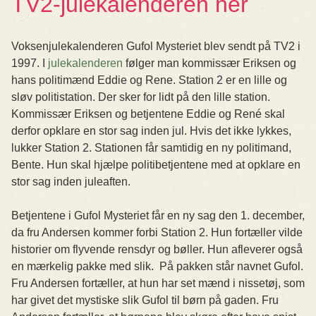
TV2-julekalenderen her
Voksenjulekalenderen Gufol Mysteriet blev sendt på TV2 i
1997. I
julekalenderen
følger man kommissær Eriksen og
hans politimænd Eddie og Rene. Station 2 er en lille og
sløv politistation. Der sker for lidt på den lille station.
Kommissær Eriksen og betjentene Eddie og René skal
derfor opklare en stor sag inden jul. Hvis det ikke lykkes,
lukker Station 2. Stationen får samtidig en ny politimand,
Bente. Hun skal hjælpe politibetjentene med at opklare en
stor sag inden juleaften.
Betjentene i Gufol Mysteriet får en ny sag den 1. december,
da fru Andersen kommer forbi Station 2. Hun fortæller vilde
historier om flyvende rensdyr og bøller. Hun afleverer også
en mærkelig pakke med slik. På pakken står navnet Gufol.
Fru Andersen fortæller, at hun har set mænd i nissetøj, som
har givet det mystiske slik Gufol til børn på gaden. Fru