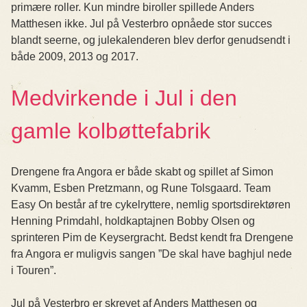
primære roller. Kun mindre biroller spillede Anders
Matthesen ikke. Jul på Vesterbro opnåede stor succes
blandt seerne, og julekalenderen blev derfor genudsendt i
både 2009, 2013 og 2017.
Medvirkende i Jul i den
gamle kolbøttefabrik
Drengene fra Angora er både skabt og spillet af Simon
Kvamm, Esben Pretzmann, og Rune Tolsgaard. Team
Easy On består af tre cykelryttere, nemlig sportsdirektøren
Henning Primdahl, holdkaptajnen Bobby Olsen og
sprinteren Pim de Keysergracht. Bedst kendt fra Drengene
fra Angora er muligvis sangen ”De skal have baghjul nede
i Touren”.
Jul på Vesterbro er skrevet af Anders Matthesen og