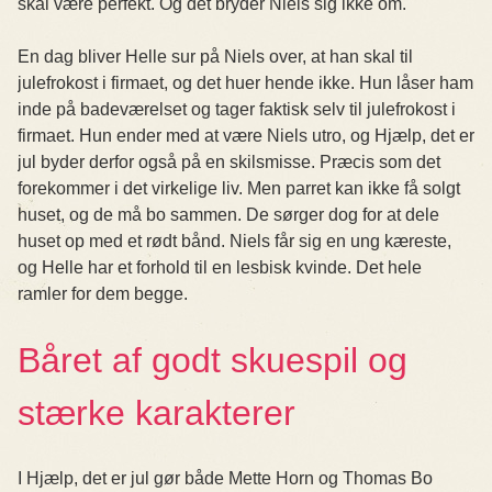
skal være perfekt. Og det bryder Niels sig ikke om.
En dag bliver Helle sur på Niels over, at han skal til
julefrokost i firmaet, og det huer hende ikke. Hun låser ham
inde på badeværelset og tager faktisk selv til julefrokost i
firmaet. Hun ender med at være Niels utro, og Hjælp, det er
jul byder derfor også på en skilsmisse. Præcis som det
forekommer i det virkelige liv. Men parret kan ikke få solgt
huset, og de må bo sammen. De sørger dog for at dele
huset op med et rødt bånd. Niels får sig en ung kæreste,
og Helle har et forhold til en lesbisk kvinde. Det hele
ramler for dem begge.
Båret af godt skuespil og
stærke karakterer
I Hjælp, det er jul gør både Mette Horn og Thomas Bo