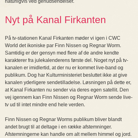
naturligvis ved genudsendelser.
Nyt på Kanal Firkanten
På tv-stationen Kanal Firkanten møder vi igen i CWC
World det ikoniske par Finn Nissen og Regnar Worm.
Samtidig er der gensyn med flere af de andre kendte
karakterer fra julekalenderens første del. Noget nyt på tv-
kanalen er imidlertid, at der nu er kommet live-band og
publikum. Dog har Kulturministeriet besluttet ikke at give
kanalen yderligere sendetilladelse. Løsningen på dette er,
at Kanal Firkanten nu sender via deres egen satellit. Den
vej igennem kan Finn Nissen og Regnar Worm sende live-
tv ud til intet mindre end hele verden.
Finn Nissen og Regnar Worms publikum bliver blandt
andet brugt til at deltage i en række afstemninger.
Afstemningerne kan handle om alt mellem himmel og jord.