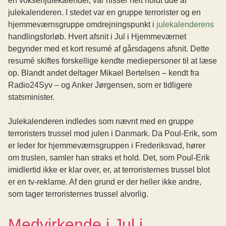
en voksenjulekalender, var nisser helt holdt ude af
julekalenderen. I stedet var en gruppe terrorister og en
hjemmeværnsgruppe omdrejningspunkt i
julekalenderens
handlingsforløb. Hvert afsnit i Jul i Hjemmeværnet
begynder med et kort resumé af gårsdagens afsnit. Dette
resumé skiftes forskellige kendte mediepersoner til at læse
op. Blandt andet deltager Mikael Bertelsen – kendt fra
Radio24Syv – og Anker Jørgensen, som er tidligere
statsminister.
Julekalenderen indledes som nævnt med en gruppe
terroristers trussel mod julen i Danmark. Da Poul-Erik, som
er leder for hjemmeværnsgruppen i Frederiksvad, hører
om truslen, samler han straks et hold. Det, som Poul-Erik
imidlertid ikke er klar over, er, at terroristernes trussel blot
er en tv-reklame. Af den grund er der heller ikke andre,
som tager terroristernes trussel alvorlig.
Medvirkende i Jul i