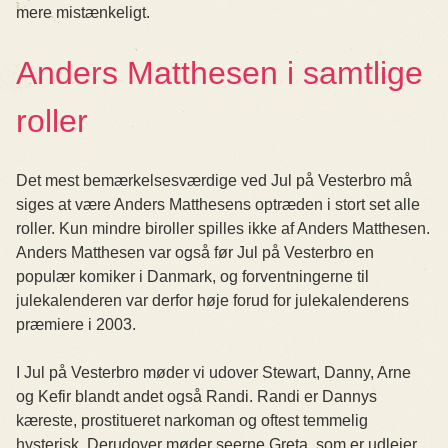
mere mistænkeligt.
Anders Matthesen i samtlige
roller
Det mest bemærkelsesværdige ved Jul på Vesterbro må
siges at være Anders Matthesens optræden i stort set alle
roller. Kun mindre biroller spilles ikke af Anders Matthesen.
Anders Matthesen var også før Jul på Vesterbro en
populær komiker i Danmark, og forventningerne til
julekalenderen var derfor høje forud for julekalenderens
præmiere i 2003.
I Jul på Vesterbro møder vi udover Stewart, Danny, Arne
og Kefir blandt andet også Randi. Randi er Dannys
kæreste, prostitueret narkoman og oftest temmelig
hysterisk. Derudover møder seerne Greta, som er udlejer