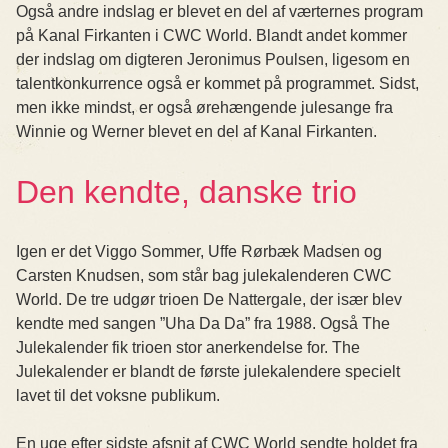
Også andre indslag er blevet en del af værternes program
på Kanal Firkanten i CWC World. Blandt andet kommer
der indslag om digteren Jeronimus Poulsen, ligesom en
talentkonkurrence også er kommet på programmet. Sidst,
men ikke mindst, er også ørehængende julesange fra
Winnie og Werner blevet en del af Kanal Firkanten.
Den kendte, danske trio
Igen er det Viggo Sommer, Uffe Rørbæk Madsen og
Carsten Knudsen, som står bag julekalenderen CWC
World. De tre udgør trioen De Nattergale, der især blev
kendte med sangen ”Uha Da Da” fra 1988. Også The
Julekalender fik trioen stor anerkendelse for. The
Julekalender er blandt de første julekalendere specielt
lavet til det voksne publikum.
En uge efter sidste afsnit af CWC World sendte holdet fra