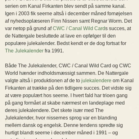
serien om Kanal Firkanten blev sendt på samme kanal.
Igen i 2003 fik seerne altså i december måned fornøjelsen
af nyhedsoplæseren Finn Nissen samt Regnar Worm. Det
var netop på grund af
CWC / Canal Wild Card
s succes, at
de Nattergale besluttede at lave en opfølger til den
populære julekalender. Bedst kendt er de dog fortsat for
The Julekalender
fra 1991.
Både The Julekalender, CWC / Canal Wild Card og CWC
World hænder indholdsmæssigt sammen. De Nattergale
valgte altså i produktionen af de to
julekalendere
om Kanal
Firkanten at trække på den tidligere succes. Det vidste sig
at være populært hos seerne. I hvert fald har trioen gang
på gang formået at skabe nærmest en landeplage med
deres julekalendere. Det skete især med The
Julekalender, hvor nissernes sprog var en blanding
mellem dansk og engelsk. Denne tendens spredte sig
hurtigt blandt seerne i december måned i 1991 – og