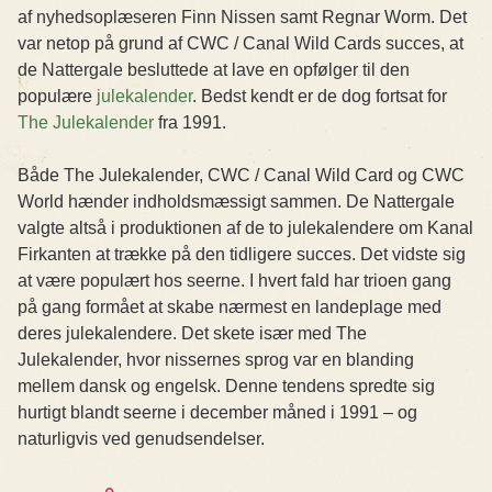
af nyhedsoplæseren Finn Nissen samt Regnar Worm. Det
var netop på grund af CWC / Canal Wild Cards succes, at
de Nattergale besluttede at lave en opfølger til den
populære
julekalender
. Bedst kendt er de dog fortsat for
The Julekalender
fra 1991.
Både The Julekalender, CWC / Canal Wild Card og CWC
World hænder indholdsmæssigt sammen. De Nattergale
valgte altså i produktionen af de to julekalendere om Kanal
Firkanten at trække på den tidligere succes. Det vidste sig
at være populært hos seerne. I hvert fald har trioen gang
på gang formået at skabe nærmest en landeplage med
deres julekalendere. Det skete især med The
Julekalender, hvor nissernes sprog var en blanding
mellem dansk og engelsk. Denne tendens spredte sig
hurtigt blandt seerne i december måned i 1991 – og
naturligvis ved genudsendelser.