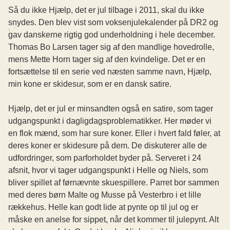
Så du ikke Hjælp, det er jul tilbage i 2011, skal du ikke
snydes. Den blev vist som voksenjulekalender på DR2 og
gav danskerne rigtig god underholdning i hele december.
Thomas Bo Larsen tager sig af den mandlige hovedrolle,
mens Mette Horn tager sig af den kvindelige. Det er en
fortsættelse til en serie ved næsten samme navn, Hjælp,
min kone er skidesur, som er en dansk satire.
Hjælp, det er jul er minsandten også en satire, som tager
udgangspunkt i dagligdagsproblematikker. Her møder vi
en flok mænd, som har sure koner. Eller i hvert fald føler, at
deres koner er skidesure på dem. De diskuterer alle de
udfordringer, som parforholdet byder på. Serveret i 24
afsnit, hvor vi tager udgangspunkt i Helle og Niels, som
bliver spillet af førnævnte skuespillere. Parret bor sammen
med deres børn Malte og Musse på Vesterbro i et lille
rækkehus. Helle kan godt lide at pynte op til jul og er
måske en anelse for sippet, når det kommer til julepynt. Alt