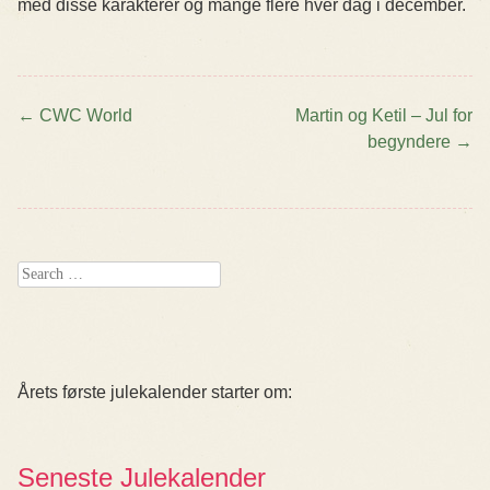
med disse karakterer og mange flere hver dag i december.
←
CWC World
Martin og Ketil – Jul for
begyndere
→
Post navigation
Search
Årets første julekalender starter om:
Seneste Julekalender