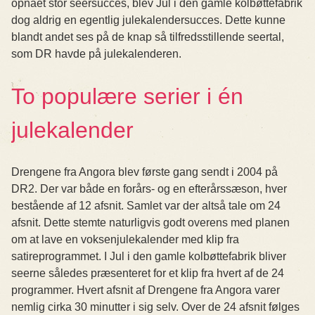
opnået stor seersucces, blev Jul i den gamle kolbøttefabrik
dog aldrig en egentlig julekalendersucces. Dette kunne
blandt andet ses på de knap så tilfredsstillende seertal,
som DR havde på julekalenderen.
To populære serier i én
julekalender
Drengene fra Angora blev første gang sendt i 2004 på
DR2. Der var både en forårs- og en efterårssæson, hver
bestående af 12 afsnit. Samlet var der altså tale om 24
afsnit. Dette stemte naturligvis godt overens med planen
om at lave en voksenjulekalender med klip fra
satireprogrammet. I Jul i den gamle kolbøttefabrik bliver
seerne således præsenteret for et klip fra hvert af de 24
programmer. Hvert afsnit af Drengene fra Angora varer
nemlig cirka 30 minutter i sig selv. Over de 24 afsnit følges