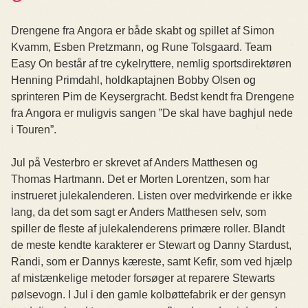
Drengene fra Angora er både skabt og spillet af Simon
Kvamm, Esben Pretzmann, og Rune Tolsgaard. Team
Easy On består af tre cykelryttere, nemlig sportsdirektøren
Henning Primdahl, holdkaptajnen Bobby Olsen og
sprinteren Pim de Keysergracht. Bedst kendt fra Drengene
fra Angora er muligvis sangen ”De skal have baghjul nede
i Touren”.
Jul på Vesterbro er skrevet af Anders Matthesen og
Thomas Hartmann. Det er Morten Lorentzen, som har
instrueret julekalenderen. Listen over medvirkende er ikke
lang, da det som sagt er Anders Matthesen selv, som
spiller de fleste af julekalenderens primære roller. Blandt
de meste kendte karakterer er Stewart og Danny Stardust,
Randi, som er Dannys kæreste, samt Kefir, som ved hjælp
af mistænkelige metoder forsøger at reparere Stewarts
pølsevogn. I Jul i den gamle kolbøttefabrik er der gensyn