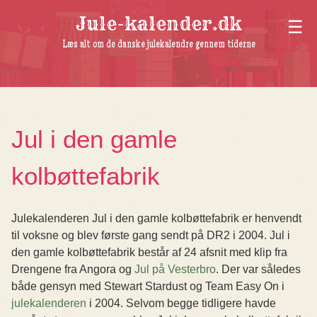
Jule-kalender.dk
Læs alt om de danske julekalendre gennem tiderne
Jul i den gamle
kolbøttefabrik
Julekalenderen Jul i den gamle kolbøttefabrik er henvendt
til voksne og blev første gang sendt på DR2 i 2004. Jul i
den gamle kolbøttefabrik består af 24 afsnit med klip fra
Drengene fra Angora og
Jul på Vesterbro
. Der var således
både gensyn med Stewart Stardust og Team Easy On i
julekalenderen
i 2004. Selvom begge tidligere havde