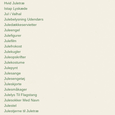
Hvid Juletræ
Istap Lyskæde
Jul i Valhal
Julebelysning Udendørs
Juledækkeservietter
Juleengel
Julefigurer
Julefilm
Julefrokost
Julekugler
Juleopskrifter
Julekostume
Julepynt
Julesange
Julesengetøj
Juleskjorte
Julesmåkager
Julelys Til Flagstang
Julesokker Med Navn
Julestel
Julestjerne til Juletræ