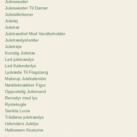
Julesweater
Julesweater Til Damer
Juletallerkener
Juletøj
Juletræ
Juletræsfod Med Vandbeholder
Juletræslysholder
Juletrøje
Kunstig Juletræ
Led juletræslys
Led Kalenderlys
Lyskæde Til Flagstang
Makeup Julekalender
Nøddeknækker Figur
Oppustelig Julemand
Rensdyr med lys
Rystekugle
Sankta Lucia
Trådløse juletræslys
Udendørs Julelys
Halloween Kostume