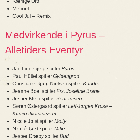
Kærlige Ord
Menuet
Cool Jul – Remix
Medvirkende i Pyrus –
Alletiders Eventyr
Jan Linnebjerg spiller
Pyrus
Paul Hüttel spiller
Gyldengrød
Christiane Bjørg Nielsen spiller
Kandis
Jeanne Boel spiller
Frk. Josefine Brahe
Jesper Klein spiller
Bertramsen
Søren Østergaard spiller
Leif-Jørgen Krusø –
Kriminalkommissær
Niccié Jølst spiller
Molly
Niccié Jølst spiller
Mille
Jesper Dræby spiller
Bud