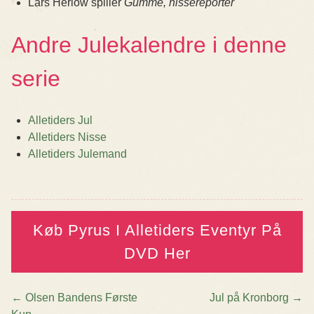
Lars Herlow spiller
Gumme, nissereporter
Andre Julekalendre i denne
serie
Alletiders Jul
Alletiders Nisse
Alletiders Julemand
Køb Pyrus I Alletiders Eventyr På
DVD Her
←
Olsen Bandens Første
Jul på Kronborg
→