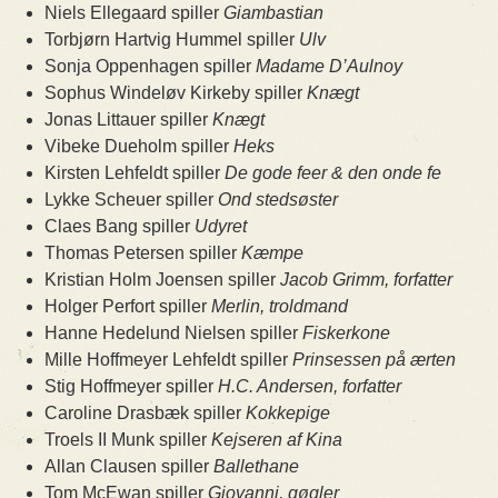
Niels Ellegaard spiller
Giambastian
Torbjørn Hartvig Hummel spiller
Ulv
Sonja Oppenhagen spiller
Madame D’Aulnoy
Sophus Windeløv Kirkeby spiller
Knægt
Jonas Littauer spiller
Knægt
Vibeke Dueholm spiller
Heks
Kirsten Lehfeldt spiller
De gode feer & den onde fe
Lykke Scheuer spiller
Ond stedsøster
Claes Bang spiller
Udyret
Thomas Petersen spiller
Kæmpe
Kristian Holm Joensen spiller
Jacob Grimm, forfatter
Holger Perfort spiller
Merlin, troldmand
Hanne Hedelund Nielsen spiller
Fiskerkone
Mille Hoffmeyer Lehfeldt spiller
Prinsessen på ærten
Stig Hoffmeyer spiller
H.C. Andersen, forfatter
Caroline Drasbæk spiller
Kokkepige
Troels II Munk spiller
Kejseren af Kina
Allan Clausen spiller
Ballethane
Tom McEwan spiller
Giovanni, gøgler