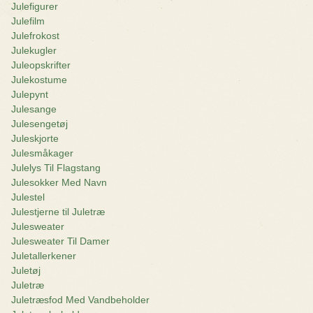
Julefigurer
Julefilm
Julefrokost
Julekugler
Juleopskrifter
Julekostume
Julepynt
Julesange
Julesengetøj
Juleskjorte
Julesmåkager
Julelys Til Flagstang
Julesokker Med Navn
Julestel
Julestjerne til Juletræ
Julesweater
Julesweater Til Damer
Juletallerkener
Juletøj
Juletræ
Juletræsfod Med Vandbeholder