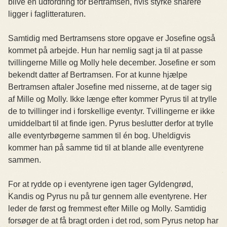
blive en udfordring for Bertramsen, hvis styrke snarere
ligger i faglitteraturen.
Samtidig med Bertramsens store opgave er Josefine også
kommet på arbejde. Hun har nemlig sagt ja til at passe
tvillingerne Mille og Molly hele december. Josefine er som
bekendt datter af Bertramsen. For at kunne hjælpe
Bertramsen aftaler Josefine med nisserne, at de tager sig
af Mille og Molly. Ikke længe efter kommer Pyrus til at trylle
de to tvillinger ind i forskellige eventyr. Tvillingerne er ikke
umiddelbart til at finde igen. Pyrus beslutter derfor at trylle
alle eventyrbøgerne sammen til én bog. Uheldigvis
kommer han på samme tid til at blande alle eventyrene
sammen.
For at rydde op i eventyrene igen tager Gyldengrød,
Kandis og Pyrus nu på tur gennem alle eventyrene. Her
leder de først og fremmest efter Mille og Molly. Samtidig
forsøger de at få bragt orden i det rod, som Pyrus netop har