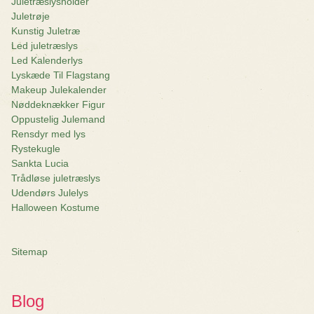
Juletræslysholder
Juletrøje
Kunstig Juletræ
Led juletræslys
Led Kalenderlys
Lyskæde Til Flagstang
Makeup Julekalender
Nøddeknækker Figur
Oppustelig Julemand
Rensdyr med lys
Rystekugle
Sankta Lucia
Trådløse juletræslys
Udendørs Julelys
Halloween Kostume
Sitemap
Blog