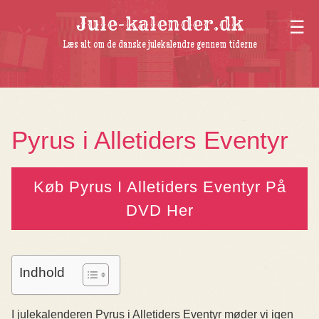
Jule-kalender.dk
Læs alt om de danske julekalendre gennem tiderne
Pyrus i Alletiders Eventyr
Køb Pyrus I Alletiders Eventyr På
DVD Her
Indhold
I julekalenderen Pyrus i Alletiders Eventyr møder vi igen