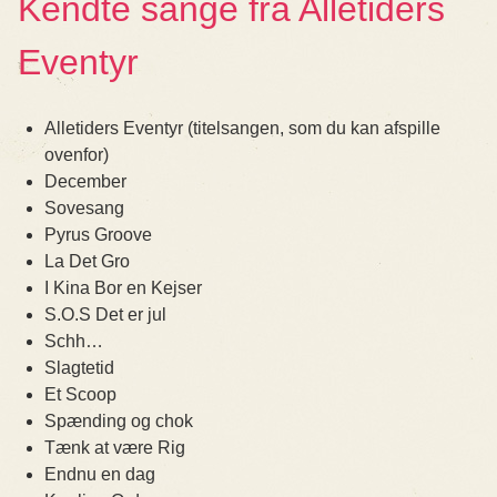
Kendte sange fra Alletiders
Eventyr
Alletiders Eventyr (titelsangen, som du kan afspille
ovenfor)
December
Sovesang
Pyrus Groove
La Det Gro
I Kina Bor en Kejser
S.O.S Det er jul
Schh…
Slagtetid
Et Scoop
Spænding og chok
Tænk at være Rig
Endnu en dag