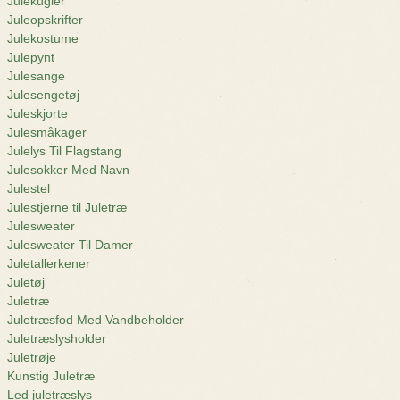
Julekugler
Juleopskrifter
Julekostume
Julepynt
Julesange
Julesengetøj
Juleskjorte
Julesmåkager
Julelys Til Flagstang
Julesokker Med Navn
Julestel
Julestjerne til Juletræ
Julesweater
Julesweater Til Damer
Juletallerkener
Juletøj
Juletræ
Juletræsfod Med Vandbeholder
Juletræslysholder
Juletrøje
Kunstig Juletræ
Led juletræslys