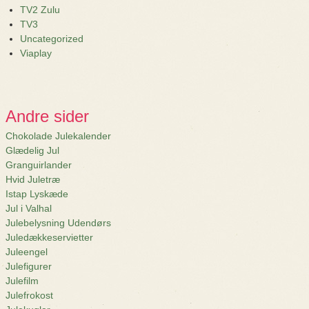
TV2 Zulu
TV3
Uncategorized
Viaplay
Andre sider
Chokolade Julekalender
Glædelig Jul
Granguirlander
Hvid Juletræ
Istap Lyskæde
Jul i Valhal
Julebelysning Udendørs
Juledækkeservietter
Juleengel
Julefigurer
Julefilm
Julefrokost