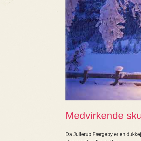
Medvirkende skue
Da Jullerup Færgeby er en dukkeju