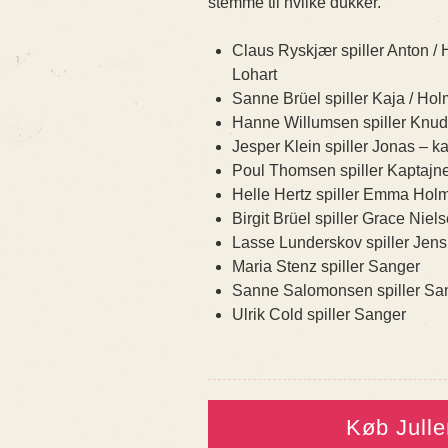
stemme til hvilke dukker.
Claus Ryskjær spiller Anton / 
Lohart
Sanne Brüel spiller Kaja / Hol
Hanne Willumsen spiller Knud
Jesper Klein spiller Jonas – 
Poul Thomsen spiller Kaptajn
Helle Hertz spiller Emma Holm 
Birgit Brüel spiller Grace Niels
Lasse Lunderskov spiller Jens
Maria Stenz spiller Sanger
Sanne Salomonsen spiller Sa
Ulrik Cold spiller Sanger
Køb Jull