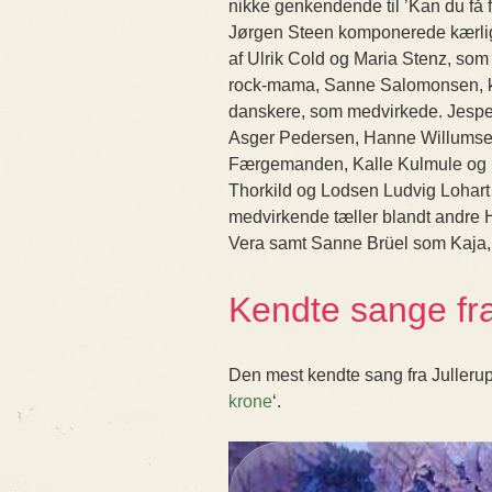
nikke genkendende til ’Kan du få 
Jørgen Steen komponerede kærli
af Ulrik Cold og Maria Stenz, som
rock-mama, Sanne Salomonsen, ko
danskere, som medvirkede. Jesper
Asger Pedersen, Hanne Willumsen
Færgemanden, Kalle Kulmule og M
Thorkild og Lodsen Ludvig Lohart 
medvirkende tæller blandt andr
Vera samt Sanne Brüel som Kaja,
Kendte sange fr
Den mest kendte sang fra Julleru
krone
‘.