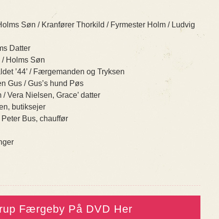
Holms Søn / Kranfører Thorkild / Fyrmester Holm / Ludvig
ms Datter
 / Holms Søn
kaldet ’44’ / Færgemanden og Tryksen
en Gus / Gus’s hund Pøs
/ Vera Nielsen, Grace’ datter
en, butiksejer
 Peter Bus, chauffør
nger
erup Færgeby På DVD Her