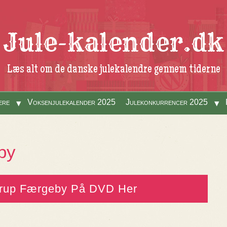
Jule-kalender.dk
Læs alt om de danske julekalendre gennem tiderne
ere
Voksenjulekalender 2025
Julekonkurrencer 2025
by
erup Færgeby På DVD Her