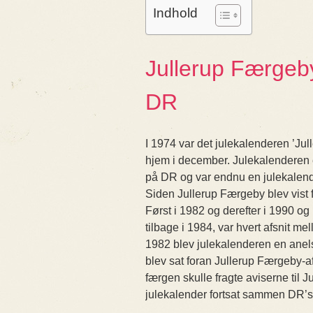
Indhold
Jullerup Færgeby
DR
I 1974 var det julekalenderen ’Ju
hjem i december. Julekalenderen e
på DR og var endnu en julekalende
Siden Jullerup Færgeby blev vist 
Først i 1982 og derefter i 1990 o
tilbage i 1984, var hvert afsnit m
1982 blev julekalenderen en ane
blev sat foran Jullerup Færgeby-af
færgen skulle fragte aviserne til 
julekalender fortsat sammen DR’s 