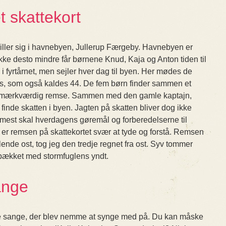
 skattekort
iller sig i havnebyen, Jullerup Færgeby. Havnebyen er
ikke desto mindre får børnene Knud, Kaja og Anton tiden til
s i fyrtårnet, men sejler hver dag til byen. Her mødes de
s, som også kaldes 44. De fem børn finder sammen et
 en mærkværdig remse. Sammen med den gamle kaptajn,
 finde skatten i byen. Jagten på skatten bliver dog ikke
est skal hverdagens gøremål og forberedelserne til
t er remsen på skattekortet svær at tyde og forstå. Remsen
ende ost, tog jeg den tredje regnet fra ost. Syv tommer
spækket med stormfuglens yndt.
ange
ne sange, der blev nemme at synge med på. Du kan måske