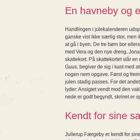
En havneby og et
Handlingen i julekalenderen udsp
ganske vist ikke særlig stor, men 
at gå i byen. De tre børn bor eller
med Vera og den nye dreng, Jona
skattekort. På skattekortet står
Guus, begiver de sig i kast med at
nogen nem opgave. Først og fremm
julen stadig passes. For det ande
lyder: Ansigtet vendt mod den vakl
nede er godt begyndt, skrinet er 
Kendt for sine s
Jullerup Færgeby er kendt for si