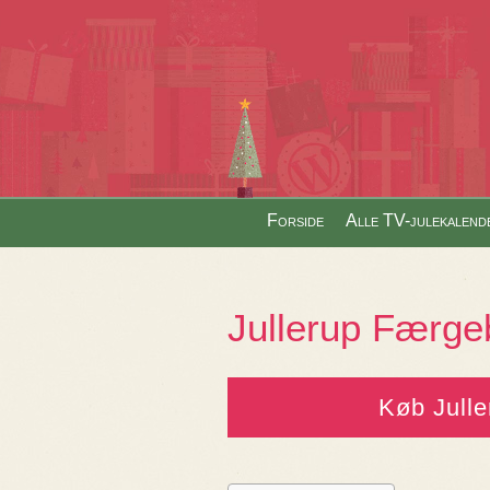
Skip to content
Forside
Alle TV-julekalend
Menu
Jullerup Færge
Køb Jull