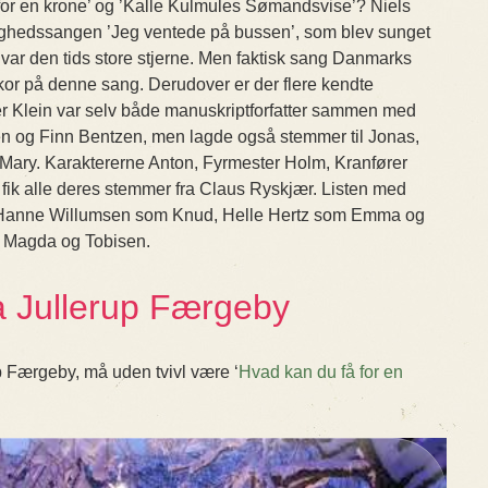
for en krone’ og ’Kalle Kulmules Sømandsvise’? Niels
ghedssangen ’Jeg ventede på bussen’, som blev sunget
 var den tids store stjerne. Men faktisk sang Danmarks
r på denne sang. Derudover er der flere kendte
 Klein var selv både manuskriptforfatter sammen med
 og Finn Bentzen, men lagde også stemmer til Jonas,
ary. Karaktererne Anton, Fyrmester Holm, Kranfører
fik alle deres stemmer fra Claus Ryskjær. Listen med
e Hanne Willumsen som Knud, Helle Hertz som Emma og
 Magda og Tobisen.
a Jullerup Færgeby
p Færgeby, må uden tvivl være ‘
Hvad kan du få for en