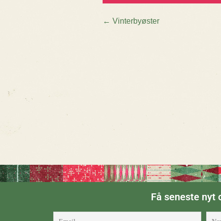
←
Vinterbyøster
Post navigatio
Få seneste nyt o