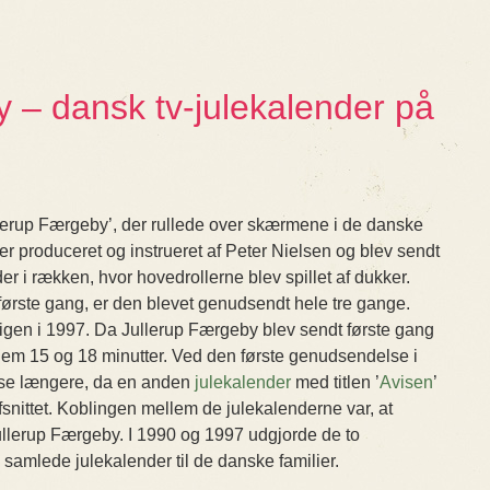
 – dansk tv-julekalender på
llerup Færgeby’, der rullede over skærmene i de danske
r produceret og instrueret af Peter Nielsen og blev sendt
r i rækken, hvor hovedrollerne blev spillet af dukker.
første gang, er den blevet genudsendt hele tre gange.
g igen i 1997. Da Jullerup Færgeby blev sendt første gang
ellem 15 og 18 minutter. Ved den første genudsendelse i
lse længere, da en anden
julekalender
med titlen ’
Avisen
’
snittet. Koblingen mellem de julekalenderne var, at
Jullerup Færgeby. I 1990 og 1997 udgjorde de to
samlede julekalender til de danske familier.