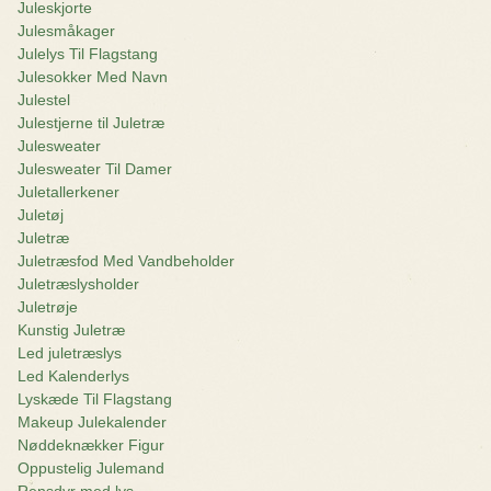
Juleskjorte
Julesmåkager
Julelys Til Flagstang
Julesokker Med Navn
Julestel
Julestjerne til Juletræ
Julesweater
Julesweater Til Damer
Juletallerkener
Juletøj
Juletræ
Juletræsfod Med Vandbeholder
Juletræslysholder
Juletrøje
Kunstig Juletræ
Led juletræslys
Led Kalenderlys
Lyskæde Til Flagstang
Makeup Julekalender
Nøddeknækker Figur
Oppustelig Julemand