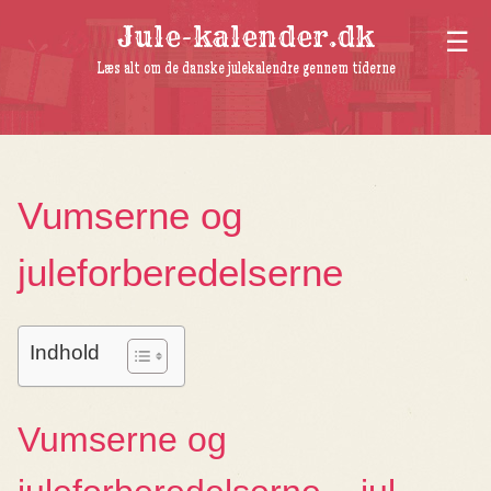
Jule-kalender.dk
Læs alt om de danske julekalendre gennem tiderne
Vumserne og
juleforberedelserne
Indhold
Vumserne og