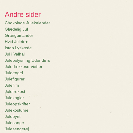
Andre sider
Chokolade Julekalender
Glædelig Jul
Granguirlander
Hvid Juletræ
Istap Lyskæde
Jul i Valhal
Julebelysning Udendørs
Juledækkeservietter
Juleengel
Julefigurer
Julefilm
Julefrokost
Julekugler
Juleopskrifter
Julekostume
Julepynt
Julesange
Julesengetøj