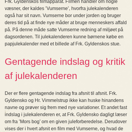
Frk. Gyldenskos filmapparat. Filmen handler om nogle
væsner, der kaldes ’Vumserne’, hvorfra julekalenderen
også har sit navn. Vumserne bor under jorden og bruger
deres tid på at finde nye måder at bruge menneskers affald
på. På denne måde satte Vumserne redning af miljøet på
dagsordenen. Til julekalenderen kunne børnene købe en
papjulekalender med et billede af Frk. Gyldenskos stue.
Gentagende indslag og kritik
af julekalenderen
Der er flere gentagende indslag fra afsnit til afsnit. Frk.
Gyldensko og Hr. Vimmelstrup ikke kan huske hinandens
navne og prøver sig frem med nye variationer. Et andet fast
indslag i julekalenderen er, at Frk. Gyldensko dagligt læser
om fra ’Mors bog’ om en given juleforberedelse. Derudover
vises der i hvert afsnit en film med Vumserne, og hvad de