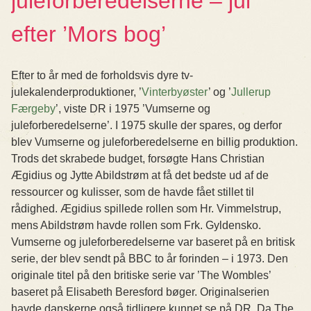
juleforberedelserne – jul
efter ’Mors bog’
Efter to år med de forholdsvis dyre tv-
julekalenderproduktioner, ’
Vinterbyøster
’ og ’
Jullerup
Færgeby
’, viste DR i 1975 ’Vumserne og
juleforberedelserne’. I 1975 skulle der spares, og derfor
blev Vumserne og juleforberedelserne en billig produktion.
Trods det skrabede budget, forsøgte Hans Christian
Ægidius og Jytte Abildstrøm at få det bedste ud af de
ressourcer og kulisser, som de havde fået stillet til
rådighed. Ægidius spillede rollen som Hr. Vimmelstrup,
mens Abildstrøm havde rollen som Frk. Gyldensko.
Vumserne og juleforberedelserne var baseret på en britisk
serie, der blev sendt på BBC to år forinden – i 1973. Den
originale titel på den britiske serie var ’The Wombles’
baseret på Elisabeth Beresford bøger. Originalserien
havde danskerne også tidligere kunnet se på DR. Da The