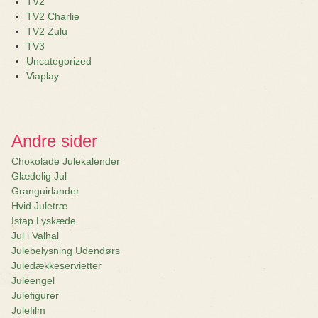
TV2
TV2 Charlie
TV2 Zulu
TV3
Uncategorized
Viaplay
Andre sider
Chokolade Julekalender
Glædelig Jul
Granguirlander
Hvid Juletræ
Istap Lyskæde
Jul i Valhal
Julebelysning Udendørs
Juledækkeservietter
Juleengel
Julefigurer
Julefilm