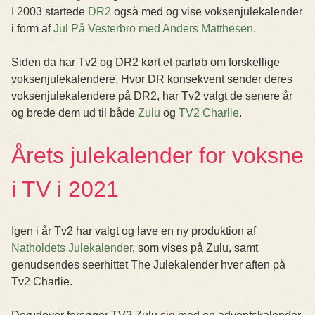
I 2003 startede
DR2
også med og vise voksenjulekalender
i form af
Jul På Vesterbro med Anders Matthesen
.
Siden da har Tv2 og DR2 kørt et parløb om forskellige
voksenjulekalendere. Hvor DR konsekvent sender deres
voksenjulekalendere på DR2, har Tv2 valgt de senere år
og brede dem ud til både
Zulu
og
TV2 Charlie
.
Årets julekalender for voksne
i TV i 2021
Igen i år Tv2 har valgt og lave en ny produktion af
Natholdets Julekalender
, som vises på Zulu, samt
genudsendes seerhittet The Julekalender hver aften på
Tv2 Charlie.