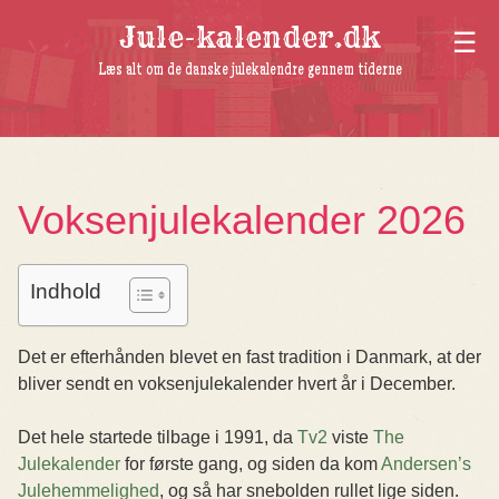
Jule-kalender.dk
Læs alt om de danske julekalendre gennem tiderne
Voksenjulekalender 2026
Indhold
Det er efterhånden blevet en fast tradition i Danmark, at der
bliver sendt en voksenjulekalender hvert år i December.
Det hele startede tilbage i 1991, da
Tv2
viste
The
Julekalender
for første gang, og siden da kom
Andersen’s
Julehemmelighed
, og så har snebolden rullet lige siden.