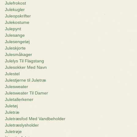
Julefrokost
Julekugler
Juleopskrifter
Julekostume
Julepynt
Julesange
Julesengetøj
Juleskjorte
Julesmåkager
Julelys Til Flagstang
Julesokker Med Navn
Julestel
Julestjerne til Juletræ
Julesweater
Julesweater Til Damer
Juletallerkener
Juletøj
Juletræ
Juletræsfod Med Vandbeholder
Juletræslysholder
Juletrøje