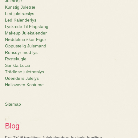
Juletrøje
Kunstig Juletræ
Led juletræslys
Led Kalenderlys
Lyskæde Til Flagstang
Makeup Julekalender
Nøddeknækker Figur
Oppustelig Julemand
Rensdyr med lys
Rystekugle
Sankta Lucia
Trådløse juletræslys
Udendørs Julelys
Halloween Kostume
Sitemap
Blog
Fra TV til tradition: Julekalendere for hele familien