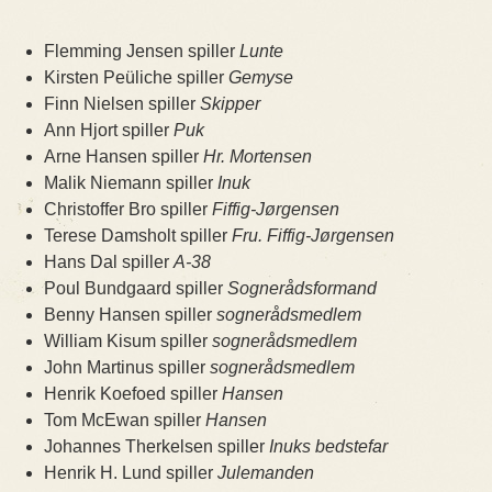
Flemming Jensen spiller
Lunte
Kirsten Peüliche spiller
Gemyse
Finn Nielsen spiller
Skipper
Ann Hjort spiller
Puk
Arne Hansen spiller
Hr. Mortensen
Malik Niemann spiller
Inuk
Christoffer Bro spiller
Fiffig-Jørgensen
Terese Damsholt spiller
Fru. Fiffig-Jørgensen
Hans Dal spiller
A-38
Poul Bundgaard spiller
Sognerådsformand
Benny Hansen spiller
sognerådsmedlem
William Kisum spiller
sognerådsmedlem
John Martinus spiller
sognerådsmedlem
Henrik Koefoed spiller
Hansen
Tom McEwan spiller
Hansen
Johannes Therkelsen spiller
Inuks bedstefar
Henrik H. Lund spiller
Julemanden