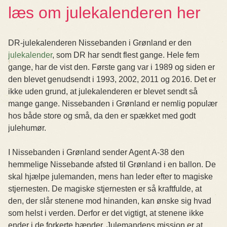
læs om julekalenderen her
DR-julekalenderen Nissebanden i Grønland er den
julekalender
, som DR har sendt flest gange. Hele fem
gange, har de vist den. Første gang var i 1989 og siden er
den blevet genudsendt i 1993, 2002, 2011 og 2016. Det er
ikke uden grund, at julekalenderen er blevet sendt så
mange gange. Nissebanden i Grønland er nemlig populær
hos både store og små, da den er spækket med godt
julehumør.
I Nissebanden i Grønland sender Agent A-38 den
hemmelige Nissebande afsted til Grønland i en ballon. De
skal hjælpe julemanden, mens han leder efter to magiske
stjernesten. De magiske stjernesten er så kraftfulde, at
den, der slår stenene mod hinanden, kan ønske sig hvad
som helst i verden. Derfor er det vigtigt, at stenene ikke
ender i de forkerte hænder. Julemandens mission er at