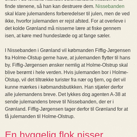
finde stenene, så han kan destruere dem.
Nissebanden
skal klare julemandens forberedelser til julen, men de ved
ikke, hvorfor julemanden er rejst afsted. For at overleve i
det kolde Grønland må nisserne lære at fiske gennem
isen, at køre med hundeslæde og at fange sæler.
I Nissebanden i Grønland vil købmanden Fiffig-Jørgensen
fra Holme-Olstup gerne have, at julemanden flytter til hans
by. Fiffig-Jørgensen ønsker nemlig at Holme-Olstrup skal
blive berømt i hele verden. Hvis julemanden bor i Holme-
Olstup, vil det tiltrække turister fra nær og fjern, og det vil
kunne mærkes i købmandsbutikken. Han stjæler derfor
alle julemandens breve. Det lykkes dog agenten A-38 at
sende julemandens breve til Nissebanden, der er i
Grønland. Fiffig-Jørgensen tager derfor til Grønland for at
få julemanden til Holme-Olstrup.
En hyggelig flok nisser