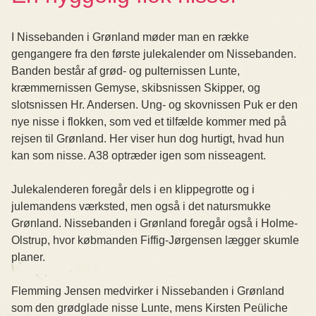
I Nissebanden i Grønland møder man en række
gengangere fra den første julekalender om Nissebanden.
Banden består af grød- og pulternissen Lunte,
kræmmernissen Gemyse, skibsnissen Skipper, og
slotsnissen Hr. Andersen. Ung- og skovnissen Puk er den
nye nisse i flokken, som ved et tilfælde kommer med på
rejsen til Grønland. Her viser hun dog hurtigt, hvad hun
kan som nisse. A38 optræder igen som nisseagent.
Julekalenderen foregår dels i en klippegrotte og i
julemandens værksted, men også i det natursmukke
Grønland. Nissebanden i Grønland foregår også i Holme-
Olstrup, hvor købmanden Fiffig-Jørgensen lægger skumle
planer.
Flemming Jensen medvirker i Nissebanden i Grønland
som den grødglade nisse Lunte, mens Kirsten Peüliche