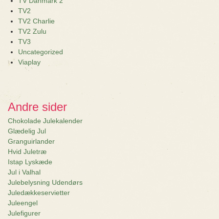
TV Danmark 2
TV2
TV2 Charlie
TV2 Zulu
TV3
Uncategorized
Viaplay
Andre sider
Chokolade Julekalender
Glædelig Jul
Granguirlander
Hvid Juletræ
Istap Lyskæde
Jul i Valhal
Julebelysning Udendørs
Juledækkeservietter
Juleengel
Julefigurer