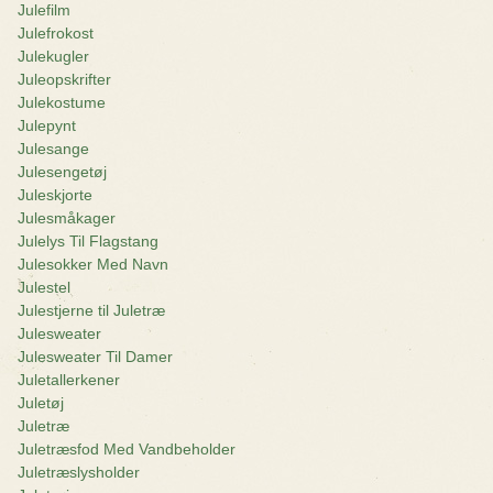
Julefilm
Julefrokost
Julekugler
Juleopskrifter
Julekostume
Julepynt
Julesange
Julesengetøj
Juleskjorte
Julesmåkager
Julelys Til Flagstang
Julesokker Med Navn
Julestel
Julestjerne til Juletræ
Julesweater
Julesweater Til Damer
Juletallerkener
Juletøj
Juletræ
Juletræsfod Med Vandbeholder
Juletræslysholder