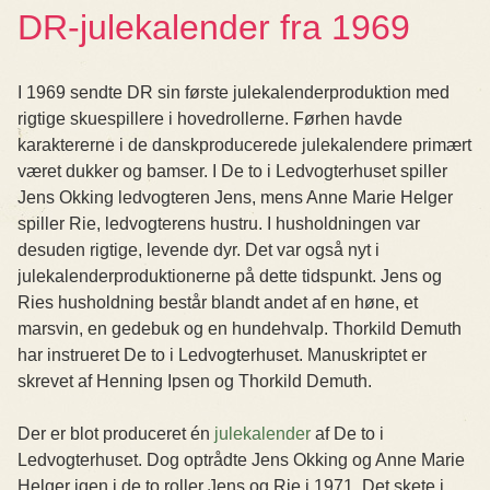
DR-julekalender fra 1969
I 1969 sendte DR sin første julekalenderproduktion med
rigtige skuespillere i hovedrollerne. Førhen havde
karaktererne i de danskproducerede julekalendere primært
været dukker og bamser. I De to i Ledvogterhuset spiller
Jens Okking ledvogteren Jens, mens Anne Marie Helger
spiller Rie, ledvogterens hustru. I husholdningen var
desuden rigtige, levende dyr. Det var også nyt i
julekalenderproduktionerne på dette tidspunkt. Jens og
Ries husholdning består blandt andet af en høne, et
marsvin, en gedebuk og en hundehvalp. Thorkild Demuth
har instrueret De to i Ledvogterhuset. Manuskriptet er
skrevet af Henning Ipsen og Thorkild Demuth.
Der er blot produceret én
julekalender
af De to i
Ledvogterhuset. Dog optrådte Jens Okking og Anne Marie
Helger igen i de to roller Jens og Rie i 1971. Det skete i