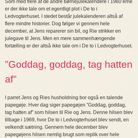
Som med flere af de andre børnejulekalendere i 1960’erne
er der ikke tale om et egentligt plot i De to i
Ledvogterhuset. I stedet består julekalenderen altså af
flere mindre historier. Dog følger vi gennem hele
december, at Jens reparerer sin bil, og Rie strikker en
julegave til Jens. Men en mere sammenhængende
fortælling er der altså ikke tale om i De to i Ledvogterhuset.
”Goddag, goddag, tag hatten
af”
I parret Jens og Ries husholdning bor også en talende
papegøje. Hver dag siger papegøjen ”Goddag, goddag,
tag hatten af” som hilsen til Rie og Jens. Denne hilsen blev
tilbage i 1969, hvor De to i Ledvogterhuset blev sendt, en
velkendt sætning. Gennem hele december blev
papegøjens hilsen nemlig brugt som replik over hele