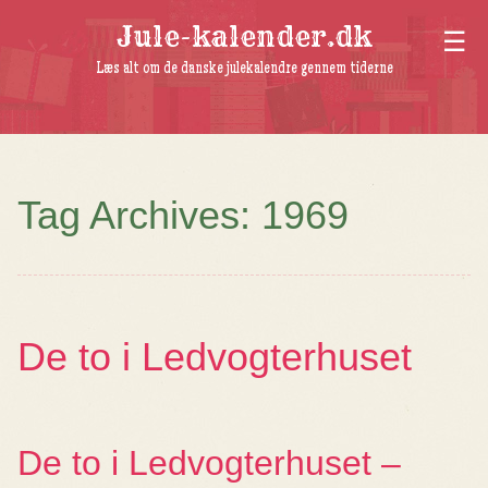
Jule-kalender.dk
Læs alt om de danske julekalendre gennem tiderne
Tag Archives:
1969
De to i Ledvogterhuset
De to i Ledvogterhuset –