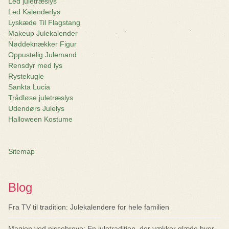
Led juletræslys
Led Kalenderlys
Lyskæde Til Flagstang
Makeup Julekalender
Nøddeknækker Figur
Oppustelig Julemand
Rensdyr med lys
Rystekugle
Sankta Lucia
Trådløse juletræslys
Udendørs Julelys
Halloween Kostume
Sitemap
Blog
Fra TV til tradition: Julekalendere for hele familien
Magien ved nissebreve: En juletradition, der vækker glæde hver