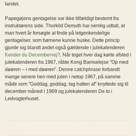
landet.
Papegøjens gentagelse var ikke tilfældigt bestemt fra
instruktørens side. Thorkild Demuth har nemlig udtalt, at
man hvert år forsøgte at finde på letgenkendelige
gentagelser, som børnene kunne huske. Dette princip
gjorde sig blandt andet også gældende i julekalenderen
Kender du Decembervej?
. Når toget hver dag kørte afsted i
julekalenderen fra 1967, råbte Kong Bamselejse ”Op med
døøren – i med døøren”. Denne catchphrase forbandt
mange senere hen med julen i netop 1967, på samme
måde som ”Goddag, goddag, tag hatten af” knyttede sig til
december måned i 1969 og julekalenderen De to i
Ledvogterhuset.