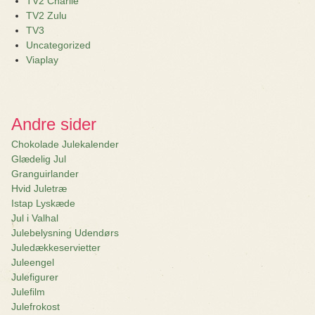
TV2 Charlie
TV2 Zulu
TV3
Uncategorized
Viaplay
Andre sider
Chokolade Julekalender
Glædelig Jul
Granguirlander
Hvid Juletræ
Istap Lyskæde
Jul i Valhal
Julebelysning Udendørs
Juledækkeservietter
Juleengel
Julefigurer
Julefilm
Julefrokost