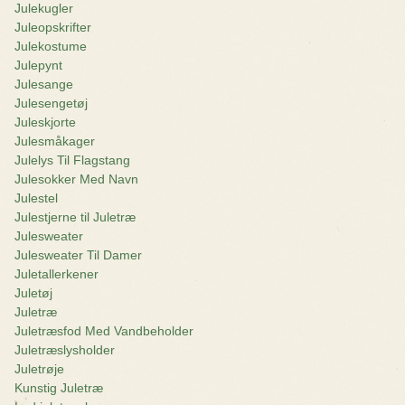
Julekugler
Juleopskrifter
Julekostume
Julepynt
Julesange
Julesengetøj
Juleskjorte
Julesmåkager
Julelys Til Flagstang
Julesokker Med Navn
Julestel
Julestjerne til Juletræ
Julesweater
Julesweater Til Damer
Juletallerkener
Juletøj
Juletræ
Juletræsfod Med Vandbeholder
Juletræslysholder
Juletrøje
Kunstig Juletræ