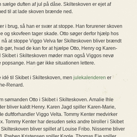
sælge duften af jul på dåse. Skilteskoven er ejet af
med til at lade skoven brænde ned.
r i brug, så han er svær at stoppe. Han forurener skoven
ne og skovfeen tager skade. Otto søger derfor hjælp hos
 nå at stoppe Viggo Velva før Skilteskoven bliver brændt
b gør, hvad de kan for at hjælpe Otto, Henry og Karen-
 I Skibet i Skilteskoven møder man også Viggos nevø
e popsange. Han gør ikke situationen lettere.
idé til Skibet i Skilteskoven, men
julekalenderen
er
iehe-Renard.
om sømanden Otto i Skibet i Skilteskoven. Amalie Ihle
er bliver kaldt Henry. Karen Jagd spiller Karen-Marie,
de duftforhandler Viggo Velta. Tommy Kenter medvirker
. Tommy Kenter har desuden seks andre biroller i Skibet
 Skilteskoven bliver spillet af Louise Fribo. Nisserne bliver
e 3. Preben Kristensen spiller Kogle, Thomas Eje spiller