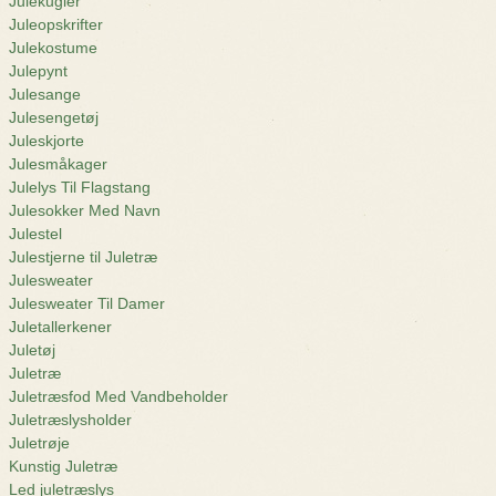
Julekugler
Juleopskrifter
Julekostume
Julepynt
Julesange
Julesengetøj
Juleskjorte
Julesmåkager
Julelys Til Flagstang
Julesokker Med Navn
Julestel
Julestjerne til Juletræ
Julesweater
Julesweater Til Damer
Juletallerkener
Juletøj
Juletræ
Juletræsfod Med Vandbeholder
Juletræslysholder
Juletrøje
Kunstig Juletræ
Led juletræslys