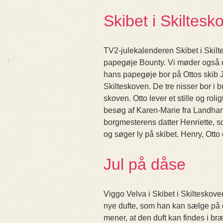
Skibet i Skiltesk
TV2-julekalenderen Skibet i Skil
papegøje Bounty. Vi møder også d
hans papegøje bor på Ottos skib Ju
Skilteskoven. De tre nisser bor i b
skoven. Otto lever et stille og roli
besøg af Karen-Marie fra Landha
borgmesterens datter Henriette, so
og søger ly på skibet. Henry, Otto
Jul på dåse
Viggo Velva i Skibet i Skilteskoven
nye dufte, som han kan sælge på d
mener, at den duft kan findes i br