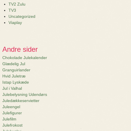
TV2 Zulu
TV3
Uncategorized
Viaplay
Andre sider
Chokolade Julekalender
Glædelig Jul
Granguirlander
Hvid Juletræ
Istap Lyskæde
Jul i Valhal
Julebelysning Udendørs
Juledækkeservietter
Juleengel
Julefigurer
Julefilm
Julefrokost