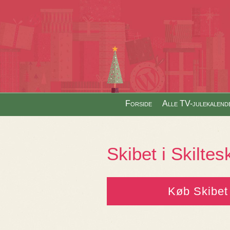
Skip to content
Forside
Alle TV-julekalend
Menu
Skibet i Skilte
Køb Skibet