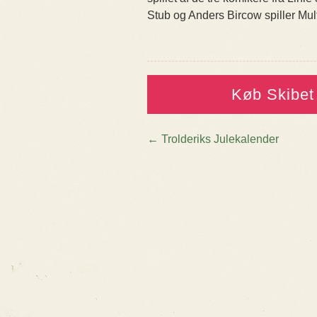
Stub og Anders Bircow spiller Mul
Køb Skibet
←
Trolderiks Julekalender
Post navigatio