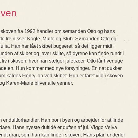
oven
teskoven fra 1992 handler om sømanden Otto og hans
e tre nisser Kogle, Multe og Stub. Sømanden Otto og
lia. Han har fået skibet bugseret, så det ligger midt i
unden af skibet og laver skilte, så dyrene kan finde rundt i
gt liv i skoven, hvor han sælger juletræer. Otto får hver uge
ndelen. Hun kommer med nye forsyninger. En nat dukker
m kaldes Henry, op ved skibet. Hun er faret vild i skoven
 og Karen-Marie bliver alle venner.
 er duftforhandler. Han bor i byen og arbejder for at finde
åse. Hans nyeste duftidé er duften af jul. Viggo Velva
ændt gran, som han kan finde i skoven. Hans plan er derfor