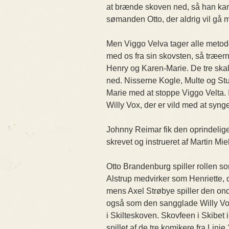
at brænde skoven ned, så han kan 
sømanden Otto, der aldrig vil gå 
Men Viggo Velva tager alle metode
med os fra sin skovsten, så træer
Henry og Karen-Marie. De tre skal
ned. Nisserne Kogle, Multe og Stu
Marie med at stoppe Viggo Velta.
Willy Vox, der er vild med at syng
Johnny Reimar fik den oprindelige 
skrevet og instrueret af Martin M
Otto Brandenburg spiller rollen s
Alstrup medvirker som Henriette, d
mens Axel Strøbye spiller den on
også som den sangglade Willy Vox
i Skilteskoven. Skovfeen i Skibet i
spillet af de tre komikere fra Lini