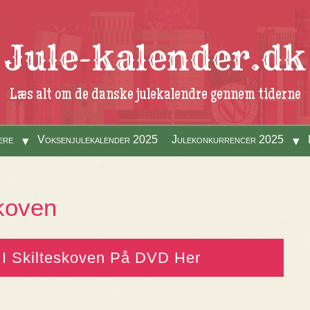
Jule-kalender.dk
Læs alt om de danske julekalendre gennem tiderne
ere
Voksenjulekalender 2025
Julekonkurrencer 2025
skoven
 I Skilteskoven På DVD Her