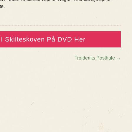
te.
 I Skilteskoven På DVD Her
Trolderiks Posthule
→
n