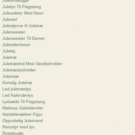
Julesmåkager
Julelys Til Flagstang
Julesokker Med Navn
Julestel
Julestjerne til Juletræ
Julesweater
Julesweater Til Damer
Juletallerkener
Juletøj
Juletræ
Juletræsfod Med Vandbeholder
Juletræslysholder
Juletrøje
Kunstig Juletræ
Led juletræslys
Led Kalenderlys
Lyskæde Til Flagstang
Makeup Julekalender
Nøddeknækker Figur
Oppustelig Julemand
Rensdyr med lys
Rystekugle