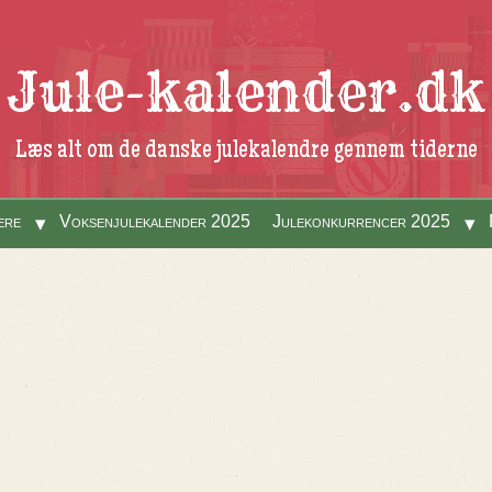
Jule-kalender.dk
Læs alt om de danske julekalendre gennem tiderne
ere
Voksenjulekalender 2025
Julekonkurrencer 2025