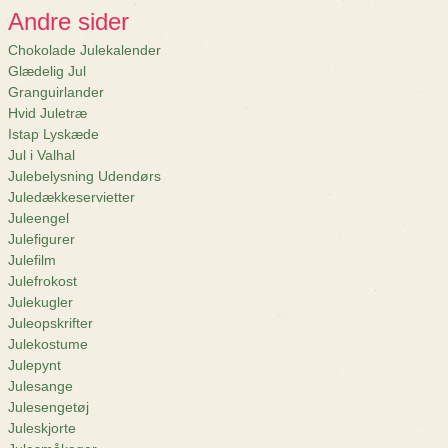
Andre sider
Chokolade Julekalender
Glædelig Jul
Granguirlander
Hvid Juletræ
Istap Lyskæde
Jul i Valhal
Julebelysning Udendørs
Juledækkeservietter
Juleengel
Julefigurer
Julefilm
Julefrokost
Julekugler
Juleopskrifter
Julekostume
Julepynt
Julesange
Julesengetøj
Juleskjorte